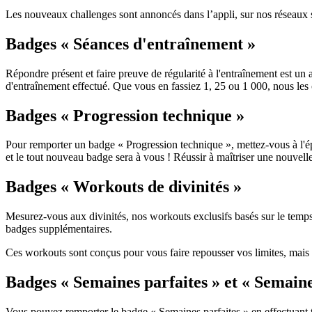
Les nouveaux challenges sont annoncés dans l’appli, sur nos réseaux soc
Badges « Séances d'entraînement »
Répondre présent et faire preuve de régularité à l'entraînement est u
d'entraînement effectué. Que vous en fassiez 1, 25 ou 1 000, nous le
Badges « Progression technique »
Pour remporter un badge « Progression technique », mettez-vous à l'ép
et le tout nouveau badge sera à vous ! Réussir à maîtriser une nouvell
Badges « Workouts de divinités »
Mesurez-vous aux divinités, nos workouts exclusifs basés sur le temp
badges supplémentaires.
Ces workouts sont conçus pour vous faire repousser vos limites, mais 
Badges « Semaines parfaites » et « Semaine
Vous pouvez remporter le badge « Semaines parfaites » en effectuant 