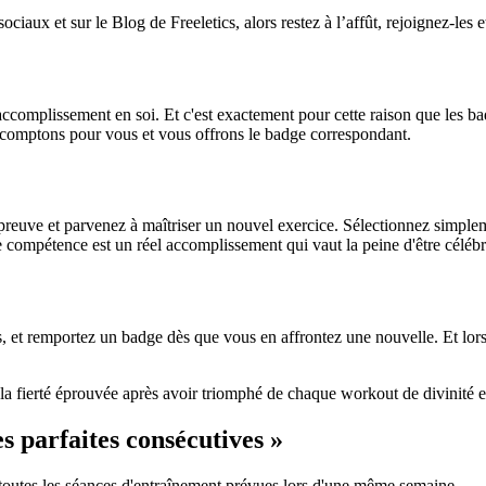
iaux et sur le Blog de Freeletics, alors restez à l’affût, rejoignez-les 
n accomplissement en soi. Et c'est exactement pour cette raison que les
s comptons pour vous et vous offrons le badge correspondant.
reuve et parvenez à maîtriser un nouvel exercice. Sélectionnez simpleme
e compétence est un réel accomplissement qui vaut la peine d'être célébr
s, et remportez un badge dès que vous en affrontez une nouvelle. Et lo
la fierté éprouvée après avoir triomphé de chaque workout de divinité e
s parfaites consécutives »
toutes les séances d'entraînement prévues lors d'une même semaine.