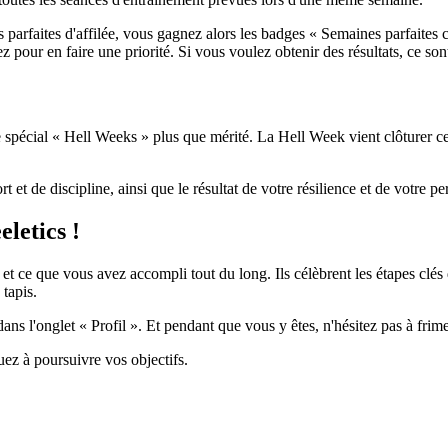
 parfaites d'affilée, vous gagnez alors les badges « Semaines parfaites co
sez pour en faire une priorité. Si vous voulez obtenir des résultats, ce so
pécial « Hell Weeks » plus que mérité. La Hell Week vient clôturer cert
 et de discipline, ainsi que le résultat de votre résilience et de votre p
letics !
t ce que vous avez accompli tout du long. Ils célèbrent les étapes clés
 tapis.
s l'onglet « Profil ». Et pendant que vous y êtes, n'hésitez pas à fri
uez à poursuivre vos objectifs.