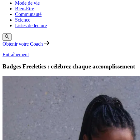
Mode de vie
Bien-Être
Communauté
Science
Listes de lecture
Obtenir votre Coach
Entraînement
Badges Freeletics : célébrez chaque accomplissement