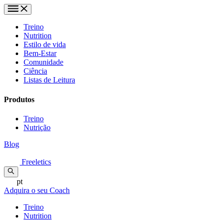
Treino
Nutrition
Estilo de vida
Bem-Estar
Comunidade
Ciência
Listas de Leitura
Produtos
Treino
Nutrição
Blog
Freeletics
pt
Adquira o seu Coach
Treino
Nutrition