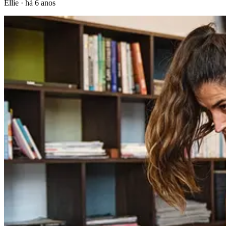
Ellie
·
há 6 anos