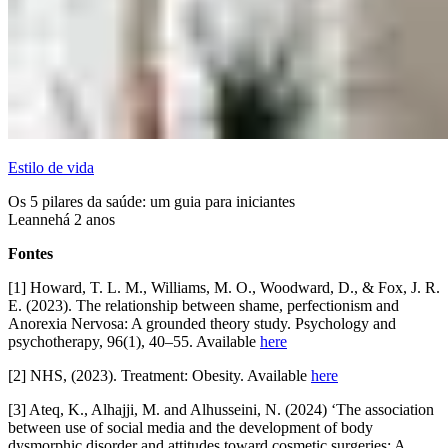
Estilo de vida
Os 5 pilares da saúde: um guia para iniciantes
Leanne
há 2 anos
Fontes
[1] Howard, T. L. M., Williams, M. O., Woodward, D., & Fox, J. R.
E. (2023). The relationship between shame, perfectionism and
Anorexia Nervosa: A grounded theory study. Psychology and
psychotherapy, 96(1), 40–55. Available
here
[2] NHS, (2023). Treatment: Obesity. Available
here
[3] Ateq, K., Alhajji, M. and Alhusseini, N. (2024) ‘The association
between use of social media and the development of body
dysmorphic disorder and attitudes toward cosmetic surgeries: A