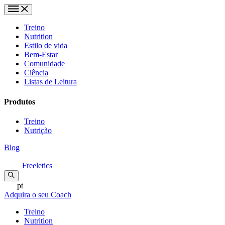
Treino
Nutrition
Estilo de vida
Bem-Estar
Comunidade
Ciência
Listas de Leitura
Produtos
Treino
Nutrição
Blog
Freeletics
pt
Adquira o seu Coach
Treino
Nutrition