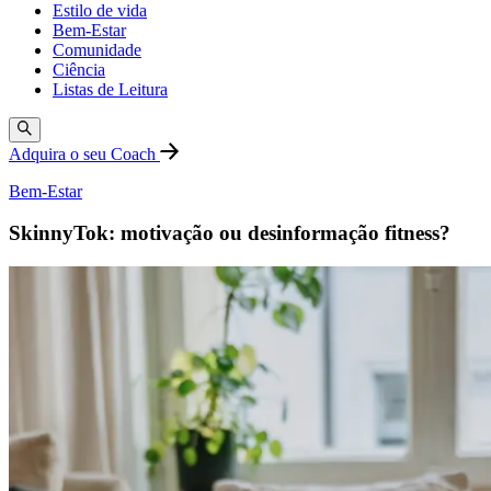
Estilo de vida
Bem-Estar
Comunidade
Ciência
Listas de Leitura
Adquira o seu Coach
Bem-Estar
SkinnyTok: motivação ou desinformação fitness?