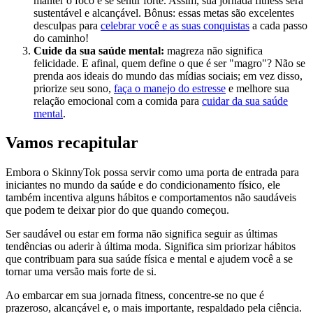
manter o foco e se sentir forte. Assim, sua jornada fitness será
sustentável e alcançável. Bônus: essas metas são excelentes
desculpas para
celebrar você e as suas conquistas
a cada passo
do caminho!
Cuide da sua saúde mental:
magreza não significa
felicidade. E afinal, quem define o que é ser "magro"? Não se
prenda aos ideais do mundo das mídias sociais; em vez disso,
priorize seu sono,
faça o manejo do estresse
e melhore sua
relação emocional com a comida para
cuidar da sua saúde
mental
.
Vamos recapitular
Embora o SkinnyTok possa servir como uma porta de entrada para
iniciantes no mundo da saúde e do condicionamento físico, ele
também incentiva alguns hábitos e comportamentos não saudáveis
que podem te deixar pior do que quando começou.
Ser saudável ou estar em forma não significa seguir as últimas
tendências ou aderir à última moda. Significa sim priorizar hábitos
que contribuam para sua saúde física e mental e ajudem você a se
tornar uma versão mais forte de si.
Ao embarcar em sua jornada fitness, concentre-se no que é
prazeroso, alcançável e, o mais importante, respaldado pela ciência.