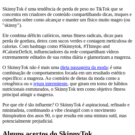
SkinnyTok é uma tendência de perda de peso no TikTok que se
concentra em criadores de conteúdo compartilhando dicas, truques e
conselhos sobre como alcançar e manter um físico muito magro (ou
"skinny").
Ele combina déficits calóricos, metas fitness radicais, dicas para
perda de gordura, detox com sucos verdes e contagem meticulosa de
calorias. Com hashtags como #Skinnytok, #Thinspo and
#CalorieDeficit, influenciadores da rede compartilham vídeos
extremamente editados de sua rotina diária e glamorizam a magreza.
O SkinnyTok não é mais uma
dieta passageira da moda
; é uma
combinação de comportamentos focada em um resultado estético
específico: a magreza. Ao contrário de dietas da moda como a
cetogênica ou o
jejum intermitente
, que giram em torno de hábitos
nutricionais estruturados, o SkinnyTok tem como objetivo fitness
principal atingir a magreza.
Por que ele é tão influente? O SkinnyTok é aspiracional, refinado e
minimalista, combinando a vibe cleangirl com o movimento
thinspiration dos anos 90, o que resulta em uma mistura sutil, mas
potencialmente prejudicial.
Alguns acertos do SkinnyTok