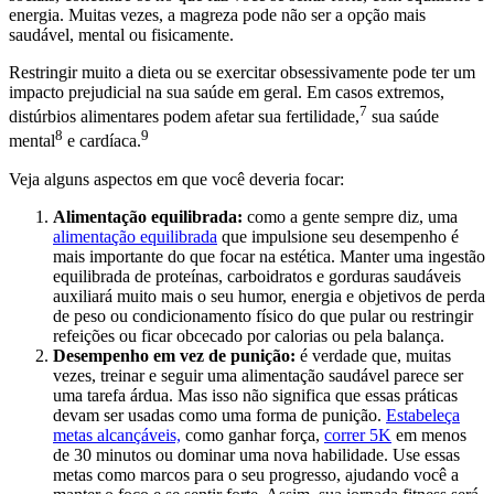
energia. Muitas vezes, a magreza pode não ser a opção mais
saudável, mental ou fisicamente.
Restringir muito a dieta ou se exercitar obsessivamente pode ter um
impacto prejudicial na sua saúde em geral. Em casos extremos,
7
distúrbios alimentares podem afetar sua fertilidade,
sua saúde
8
9
mental
e cardíaca.
Veja alguns aspectos em que você deveria focar:
Alimentação equilibrada:
como a gente sempre diz, uma
alimentação equilibrada
que impulsione seu desempenho é
mais importante do que focar na estética. Manter uma ingestão
equilibrada de proteínas, carboidratos e gorduras saudáveis
auxiliará muito mais o seu humor, energia e objetivos de perda
de peso ou condicionamento físico do que pular ou restringir
refeições ou ficar obcecado por calorias ou pela balança.
Desempenho em vez de punição:
é verdade que, muitas
vezes, treinar e seguir uma alimentação saudável parece ser
uma tarefa árdua. Mas isso não significa que essas práticas
devam ser usadas como uma forma de punição.
Estabeleça
metas alcançáveis,
como ganhar força,
correr 5K
em menos
de 30 minutos ou dominar uma nova habilidade. Use essas
metas como marcos para o seu progresso, ajudando você a