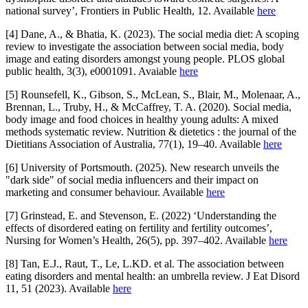
national survey’, Frontiers in Public Health, 12. Available
here
[4] Dane, A., & Bhatia, K. (2023). The social media diet: A scoping
review to investigate the association between social media, body
image and eating disorders amongst young people. PLOS global
public health, 3(3), e0001091. Avaiable
here
[5] Rounsefell, K., Gibson, S., McLean, S., Blair, M., Molenaar, A.,
Brennan, L., Truby, H., & McCaffrey, T. A. (2020). Social media,
body image and food choices in healthy young adults: A mixed
methods systematic review. Nutrition & dietetics : the journal of the
Dietitians Association of Australia, 77(1), 19–40. Available
here
[6] University of Portsmouth. (2025). New research unveils the
"dark side" of social media influencers and their impact on
marketing and consumer behaviour. Available
here
[7] Grinstead, E. and Stevenson, E. (2022) ‘Understanding the
effects of disordered eating on fertility and fertility outcomes’,
Nursing for Women’s Health, 26(5), pp. 397–402. Available
here
[8] Tan, E.J., Raut, T., Le, L.KD. et al. The association between
eating disorders and mental health: an umbrella review. J Eat Disord
11, 51 (2023). Available
here