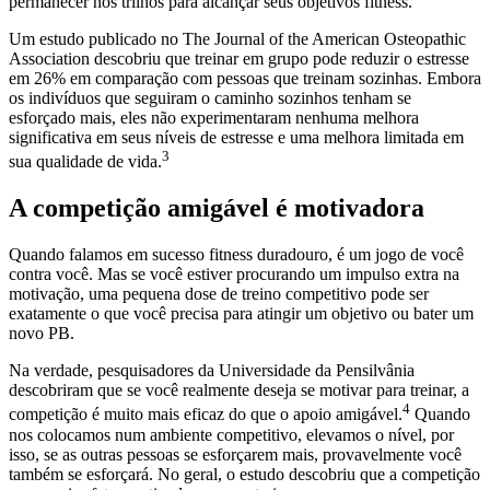
permanecer nos trilhos para alcançar seus objetivos fitness.
Um estudo publicado no The Journal of the American Osteopathic
Association descobriu que treinar em grupo pode reduzir o estresse
em 26% em comparação com pessoas que treinam sozinhas. Embora
os indivíduos que seguiram o caminho sozinhos tenham se
esforçado mais, eles não experimentaram nenhuma melhora
significativa em seus níveis de estresse e uma melhora limitada em
3
sua qualidade de vida.
A competição amigável é motivadora
Quando falamos em sucesso fitness duradouro, é um jogo de você
contra você. Mas se você estiver procurando um impulso extra na
motivação, uma pequena dose de treino competitivo pode ser
exatamente o que você precisa para atingir um objetivo ou bater um
novo PB.
Na verdade, pesquisadores da Universidade da Pensilvânia
descobriram que se você realmente deseja se motivar para treinar, a
4
competição é muito mais eficaz do que o apoio amigável.
Quando
nos colocamos num ambiente competitivo, elevamos o nível, por
isso, se as outras pessoas se esforçarem mais, provavelmente você
também se esforçará. No geral, o estudo descobriu que a competição