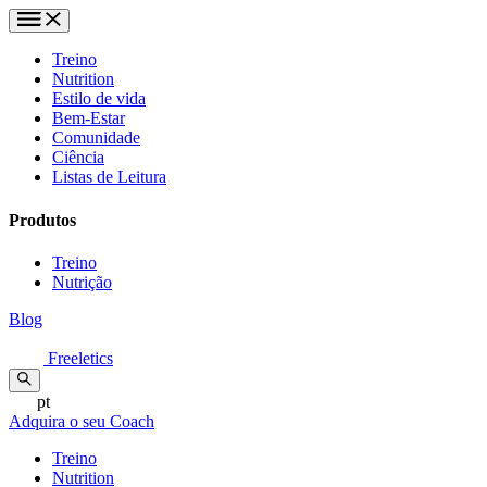
Treino
Nutrition
Estilo de vida
Bem-Estar
Comunidade
Ciência
Listas de Leitura
Produtos
Treino
Nutrição
Blog
Freeletics
pt
Adquira o seu Coach
Treino
Nutrition