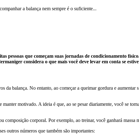
 acompanhar a balança nem sempre é o suficiente...
as pessoas que começam suas jornadas de condicionamento físico. Ma
rmaniger considera o que mais você deve levar em conta se estiv
meros da balança. No entanto, ao começar a queimar gordura e aumenta
anter motivado. A ideia é que, ao se pesar diariamente, você se torna
ou composição corporal. Por exemplo, ao treinar, você ganhará massa m
esses outros números que também são importantes: