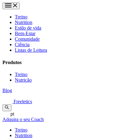
Treino
Nutrition
Estilo de vida
Bem-Estar
Comunidade
Ciência
Listas de Leitura
Produtos
Treino
Nutrição
Blog
Freeletics
pt
Adquira o seu Coach
Treino
Nutrition