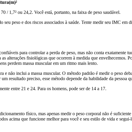
ltura(m)²
70 / 1,7² ou 24,2. Você está, portanto, na faixa de peso saudável.
o seu peso e dos riscos associados à saúde. Tente medir seu IMC em dif
 confiáveis para controlar a perda de peso, mas não conta exatamente t
as alterações fisiológicas que ocorrem à medida que envelhecemos. P
mens perdem massa muscular em um ritmo mais lento.
ra e não inclui a massa muscular. O método padrão é medir o peso deba
er um resultado preciso, esse método depende da habilidade da pessoa q
ente entre 21 e 24. Para os homens, pode ser de 14 a 17.
dicionamento físico, mas apenas medir o peso corporal não é suficiente
os acima que funcione melhor para você e seu estilo de vida e segui-