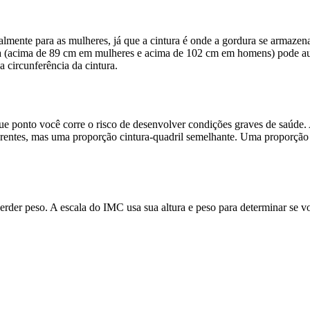
almente para as mulheres, já que a cintura é onde a gordura se armaze
ra (acima de 89 cm em mulheres e acima de 102 cm em homens) pode aum
 circunferência da cintura.
que ponto você corre o risco de desenvolver condições graves de saúde. 
iferentes, mas uma proporção cintura-quadril semelhante. Uma proporçã
perder peso. A escala do IMC usa sua altura e peso para determinar se 