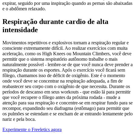
expirar, seguido por uma inspiração quando as pernas são abaixadas
e o abdômen relaxado.
Respiração durante cardio de alta
intensidade
Movimentos repetitivos e explosivos tornam a respiração regular e
consciente extremamente difícil. Ao realizar exercícios com muita
aceleração, como os High Knees ou Mountain Climbers, você deve
permitir que o sistema respiratório autônomo trabalhe o mais
naturalmente possível - lembre-se de que você nunca deve prender a
respiração durante os esportes. Após o exercício você ficará sem
fôlego, chamamos isso de déficit de oxigênio. Este é o momento
onde você deve se concentrar na respiração adequada, a fim de
reabastecer seu corpo com o oxigênio de que necessita. Durante os
períodos de descanso em seus workouts - que estão lá para permitir
que você recupere o fôlego antes da próxima rodada - mude a
atenção para sua respiração e concentre-se em respirar fundo para se
recompor, expandindo seu diafragma (estômago) para permitir que
os pulmões se estendam e se encham de ar entrando lentamente pelo
nariz e pela boca.
Experimente o Freeletics agora