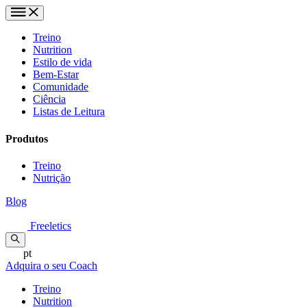
Treino
Nutrition
Estilo de vida
Bem-Estar
Comunidade
Ciência
Listas de Leitura
Produtos
Treino
Nutrição
Blog
Freeletics
pt
Adquira o seu Coach
Treino
Nutrition