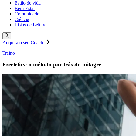
Estilo de vida
Bem-Estar
Comunidade
Ciência
Listas de Leitura
Adquira o seu Coach
Treino
Freeletics: o método por trás do milagre