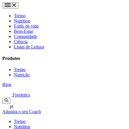
Treino
Nutrition
Estilo de vida
Bem-Estar
Comunidade
Ciência
Listas de Leitura
Produtos
Treino
Nutrição
Blog
Freeletics
pt
Adquira o seu Coach
Treino
Nutrition