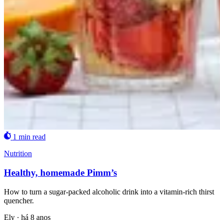
1 min read
Nutrition
Healthy, homemade Pimm’s
How to turn a sugar-packed alcoholic drink into a vitamin-rich thirst
quencher.
Ely
·
há 8 anos