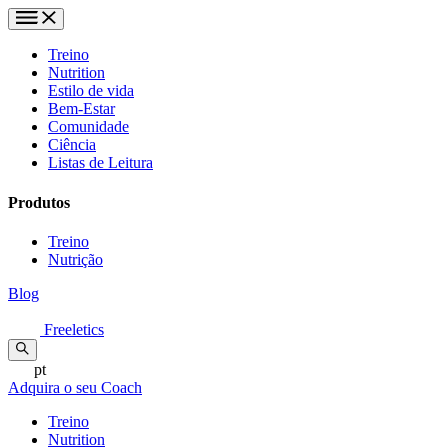
Treino
Nutrition
Estilo de vida
Bem-Estar
Comunidade
Ciência
Listas de Leitura
Produtos
Treino
Nutrição
Blog
Freeletics
pt
Adquira o seu Coach
Treino
Nutrition