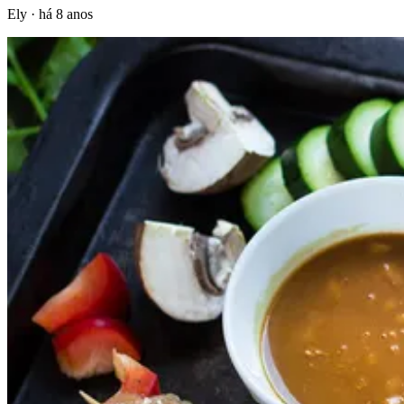
Ely
·
há 8 anos