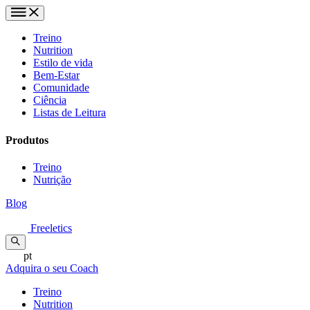
Treino
Nutrition
Estilo de vida
Bem-Estar
Comunidade
Ciência
Listas de Leitura
Produtos
Treino
Nutrição
Blog
Freeletics
pt
Adquira o seu Coach
Treino
Nutrition