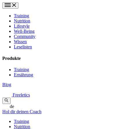
Training
Nutrition
Lifestyle
Well-Being
Community
Wissen
Leselisten
Produkte
Training
Ernährung
Blog
Freeletics
de
Hol dir deinen Coach
Training
Nutrition