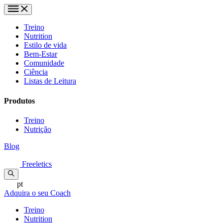
Treino
Nutrition
Estilo de vida
Bem-Estar
Comunidade
Ciência
Listas de Leitura
Produtos
Treino
Nutrição
Blog
Freeletics
pt
Adquira o seu Coach
Treino
Nutrition