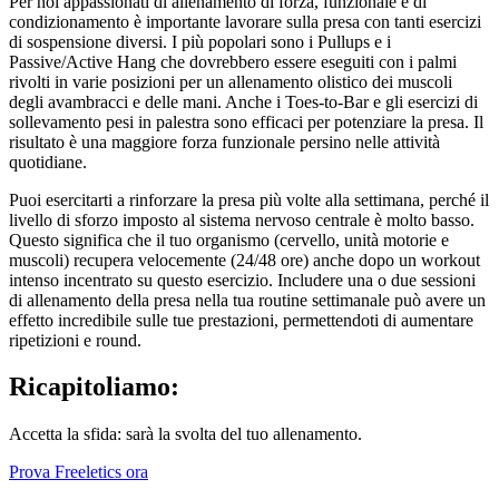
Per noi appassionati di allenamento di forza, funzionale e di
condizionamento è importante lavorare sulla presa con tanti esercizi
di sospensione diversi. I più popolari sono i Pullups e i
Passive/Active Hang che dovrebbero essere eseguiti con i palmi
rivolti in varie posizioni per un allenamento olistico dei muscoli
degli avambracci e delle mani. Anche i Toes-to-Bar e gli esercizi di
sollevamento pesi in palestra sono efficaci per potenziare la presa. Il
risultato è una maggiore forza funzionale persino nelle attività
quotidiane.
Puoi esercitarti a rinforzare la presa più volte alla settimana, perché il
livello di sforzo imposto al sistema nervoso centrale è molto basso.
Questo significa che il tuo organismo (cervello, unità motorie e
muscoli) recupera velocemente (24/48 ore) anche dopo un workout
intenso incentrato su questo esercizio. Includere una o due sessioni
di allenamento della presa nella tua routine settimanale può avere un
effetto incredibile sulle tue prestazioni, permettendoti di aumentare
ripetizioni e round.
Ricapitoliamo:
Accetta la sfida: sarà la svolta del tuo allenamento.
Prova Freeletics ora