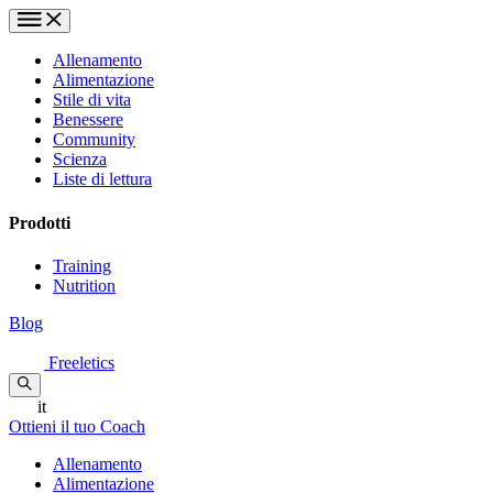
Allenamento
Alimentazione
Stile di vita
Benessere
Community
Scienza
Liste di lettura
Prodotti
Training
Nutrition
Blog
Freeletics
it
Ottieni il tuo Coach
Allenamento
Alimentazione