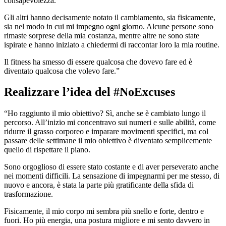
consapevolezza.
Gli altri hanno decisamente notato il cambiamento, sia fisicamente,
sia nel modo in cui mi impegno ogni giorno. Alcune persone sono
rimaste sorprese della mia costanza, mentre altre ne sono state
ispirate e hanno iniziato a chiedermi di raccontar loro la mia routine.
Il fitness ha smesso di essere qualcosa che dovevo fare ed è
diventato qualcosa che volevo fare.”
Realizzare l’idea del #NoExcuses
“Ho raggiunto il mio obiettivo? Sì, anche se è cambiato lungo il
percorso. All’inizio mi concentravo sui numeri e sulle abilità, come
ridurre il grasso corporeo e imparare movimenti specifici, ma col
passare delle settimane il mio obiettivo è diventato semplicemente
quello di rispettare il piano.
Sono orgoglioso di essere stato costante e di aver perseverato anche
nei momenti difficili. La sensazione di impegnarmi per me stesso, di
nuovo e ancora, è stata la parte più gratificante della sfida di
trasformazione.
Fisicamente, il mio corpo mi sembra più snello e forte, dentro e
fuori. Ho più energia, una postura migliore e mi sento davvero in