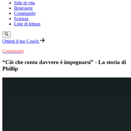
Stile di vita
Benessere
Community
Scienza
Liste di lettura
Ottieni il tuo Coach
Community
“Ciò che conta davvero è impegnarsi” - La storia di
Phillip