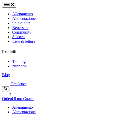
Allenamento
Alimentazione
Stile di vita
Benessere
Community
Scienza
Liste di lettura
Prodotti
Training
Nutrition
Blog
Freeletics
it
Ottieni il tuo Coach
Allenamento
Alimentazione