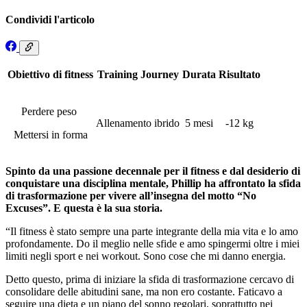
Condividi l'articolo
Obiettivo di fitness
Training Journey
Durata
Risultato
Perdere peso
Allenamento ibrido
5 mesi
-12 kg
Mettersi in forma
Spinto da una passione decennale per il fitness e dal desiderio di
conquistare una disciplina mentale, Phillip ha affrontato la sfida
di trasformazione per vivere all’insegna del motto “No
Excuses”. E questa è la sua storia.
“Il fitness è stato sempre una parte integrante della mia vita e lo amo
profondamente. Do il meglio nelle sfide e amo spingermi oltre i miei
limiti negli sport e nei workout. Sono cose che mi danno energia.
Detto questo, prima di iniziare la sfida di trasformazione cercavo di
consolidare delle abitudini sane, ma non ero costante. Faticavo a
seguire una dieta e un piano del sonno regolari, soprattutto nei