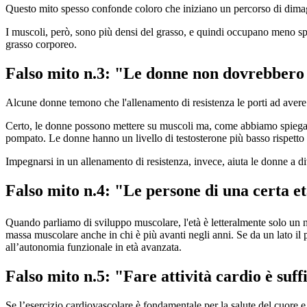
Questo mito spesso confonde coloro che iniziano un percorso di dimagr
I muscoli, però, sono più densi del grasso, e quindi occupano meno sp
grasso corporeo.
Falso mito n.3: "Le donne non dovrebbero 
Alcune donne temono che l'allenamento di resistenza le porti ad avere
Certo, le donne possono mettere su muscoli ma, come abbiamo spiegat
pompato. Le donne hanno un livello di testosterone più basso rispetto a
Impegnarsi in un allenamento di resistenza, invece, aiuta le donne a div
Falso mito n.4: "Le persone di una certa e
Quando parliamo di sviluppo muscolare, l'età è letteralmente solo un
massa muscolare anche in chi è più avanti negli anni. Se da un lato il 
all’autonomia funzionale in età avanzata.
Falso mito n.5: "Fare attività cardio è suff
Se l’esercizio cardiovascolare è fondamentale per la salute del cuore e