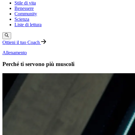
Stile di vita
Benessere
Community
Scienza
Liste di lettura
Ottieni il tuo Coach
Allenamento
Perché ti servono più muscoli