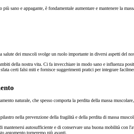
odo più sano e appagante, è fondamentale aumentare e mantenere la mass
 la salute dei muscoli svolge un ruolo importante in diversi aspetti del no
mbiti della nostra vita. Ci fa invecchiare in modo sano e influenza posi
fata certi falsi miti e fornisce suggerimenti pratici per integrare facilm
mento
hiamento naturale, che spesso comporta la perdita della massa muscolar
ilastro nella prevenzione della fragilità e della perdita di massa musco
di mantenersi autosufficiente e di conservare una buona mobilità con l'
esto argomento torneremo più avanti.