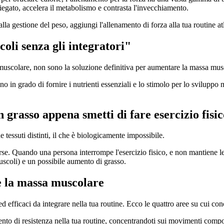
egato, accelera il metabolismo e contrasta l'invecchiamento.
 alla gestione del peso, aggiungi l'allenamento di forza alla tua routine at
oli senza gli integratori"
a muscolare, non sono la soluzione definitiva per aumentare la massa mus
o in grado di fornire i nutrienti essenziali e lo stimolo per lo sviluppo m
n grasso appena smetti di fare esercizio fisi
tessuti distinti, il che è biologicamente impossibile.
erse. Quando una persona interrompe l'esercizio fisico, e non mantiene le s
uscoli) e un possibile aumento di grasso.
e la massa muscolare
 efficaci da integrare nella tua routine. Ecco le quattro aree su cui conc
amento di resistenza nella tua routine, concentrandoti sui movimenti co