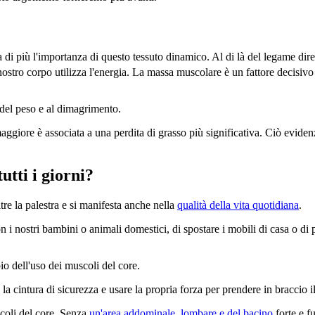
 di più l'importanza di questo tessuto dinamico. Al di là del legame diret
ostro corpo utilizza l'energia. La massa muscolare è un fattore decisivo
 del peso e al dimagrimento.
aggiore è associata a una perdita di grasso più significativa. Ciò evide
utti i giorni?
re la palestra e si manifesta anche nella
qualità della vita quotidiana
.
con i nostri bambini o animali domestici, di spostare i mobili di casa o di
io dell'uso dei muscoli del core.
 la cintura di sicurezza e usare la propria forza per prendere in braccio i
coli del core. Senza
un'area addominale, lombare e del bacino
forte e f