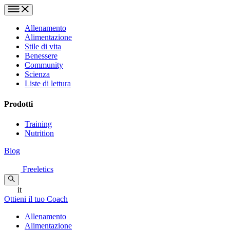
Allenamento
Alimentazione
Stile di vita
Benessere
Community
Scienza
Liste di lettura
Prodotti
Training
Nutrition
Blog
Freeletics
it
Ottieni il tuo Coach
Allenamento
Alimentazione