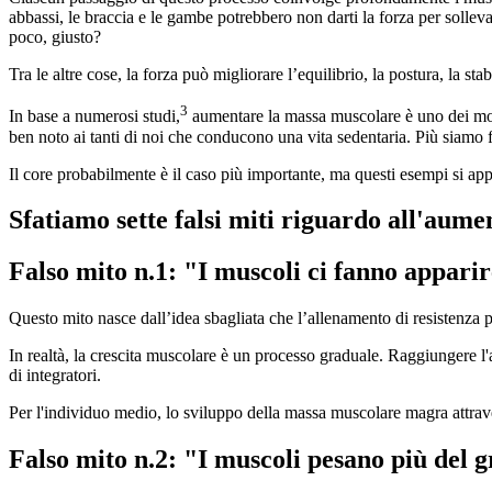
abbassi, le braccia e le gambe potrebbero non darti la forza per sollev
poco, giusto?
Tra le altre cose, la forza può migliorare l’equilibrio, la postura, la stab
3
In base a numerosi studi,
aumentare la massa muscolare è uno dei modi 
ben noto ai tanti di noi che conducono una vita sedentaria. Più siamo f
Il core probabilmente è il caso più importante, ma questi esempi si app
Sfatiamo sette falsi miti riguardo all'aum
Falso mito n.1: "I muscoli ci fanno appari
Questo mito nasce dall’idea sbagliata che l’allenamento di resistenza po
In realtà, la crescita muscolare è un processo graduale. Raggiungere l'a
di integratori.
Per l'individuo medio, lo sviluppo della massa muscolare magra attrave
Falso mito n.2: "I muscoli pesano più del 