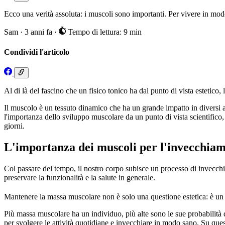
Ecco una verità assoluta: i muscoli sono importanti. Per vivere in m
Sam
·
3 anni fa
·
Tempo di lettura: 9 min
Condividi l'articolo
Al di là del fascino che un fisico tonico ha dal punto di vista estetico,
Il muscolo è un tessuto dinamico che ha un grande impatto in diversi a
l'importanza dello sviluppo muscolare da un punto di vista scientifico, s
giorni.
L'importanza dei muscoli per l'invecchia
Col passare del tempo, il nostro corpo subisce un processo di invecc
preservare la funzionalità e la salute in generale.
Mantenere la massa muscolare non è solo una questione estetica: è un p
Più massa muscolare ha un individuo, più alte sono le sue probabilità 
per svolgere le attività quotidiane e invecchiare in modo sano. Su qu