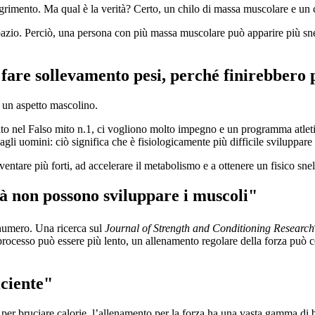
imento. Ma qual è la verità? Certo, un chilo di massa muscolare e un ch
azio. Perciò, una persona con più massa muscolare può apparire più snel
fare sollevamento pesi, perché finirebbero 
 un aspetto mascolino.
o nel Falso mito n.1, ci vogliono molto impegno e un programma atletic
gli uomini: ciò significa che è fisiologicamente più difficile sviluppar
entare più forti, ad accelerare il metabolismo e a ottenere un fisico snel
tà non possono sviluppare i muscoli"
 numero. Una ricerca sul
Journal of Strength and Conditioning Research
processo può essere più lento, un allenamento regolare della forza può co
iciente"
 per bruciare calorie, l’allenamento per la forza ha una vasta gamma di be