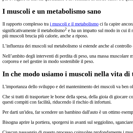
I muscoli e un metabolismo sano
Il rapporto complesso tra
i muscoli e il metabolismo
ci fa capire ancora
2
significativamente il metabolismo
e ha un impatto sul modo in cui il n
più muscoli brucia più calorie, anche a riposo.
L’influenza dei muscoli sul metabolismo si estende anche al controllo
Nell’ambito degli interventi di perdita di peso, una massa muscolare m
corporea e nel gestire in modo sostenibile il peso.
In che modo usiamo i muscoli nella vita di t
L'importanza dello sviluppo e del mantenimento dei muscoli va ben olt
Che si tratti di trasportare le borse della spesa, della gioia di giocare 
questi compiti con facilità, riducendo il rischio di infortuni.
Per darti un'idea, far scendere un bambino dall'auto è un ottimo esemp
Bisogna aprire la portiera, sporgersi in avanti sul seggiolino, sganciare
Ciascun passaggio di questo processo coinvolge profondamente i mus