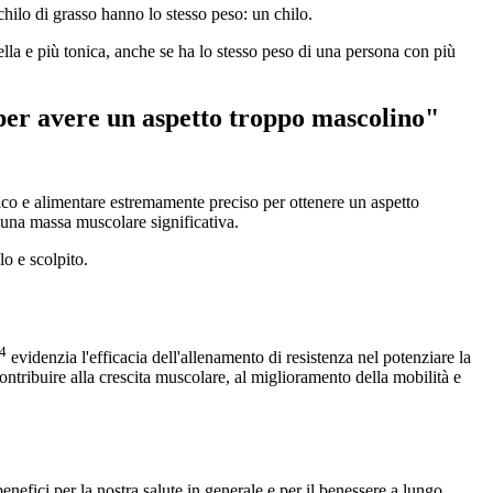
ilo di grasso hanno lo stesso peso: un chilo.
la e più tonica, anche se ha lo stesso peso di una persona con più
per avere un aspetto troppo mascolino"
o e alimentare estremamente preciso per ottenere un aspetto
e una massa muscolare significativa.
lo e scolpito.
4
evidenzia l'efficacia dell'allenamento di resistenza nel potenziare la
ntribuire alla crescita muscolare, al miglioramento della mobilità e
nefici per la nostra salute in generale e per il benessere a lungo