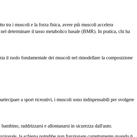
to tra i muscoli e la forza fisica, avere più muscoli accelera
 nel determinare il tasso metabolico basale (BMR). In pratica, chi ha
nzia il ruolo fondamentale dei muscoli nel rimodellare la composizione
 partecipare a sport ricreativi, i muscoli sono indispensabili per svolgere
l bambino, raddrizzarsi e allontanarsi in sicurezza dall'auto.
unzionale, la schiena potrebbe non funzionare correttamente quando ti