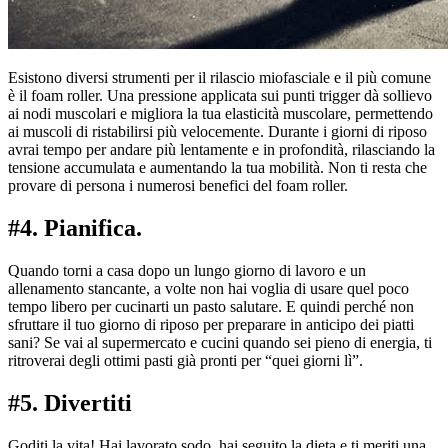
Esistono diversi strumenti per il rilascio miofasciale e il più comune
è il foam roller. Una pressione applicata sui punti trigger dà sollievo
ai nodi muscolari e migliora la tua elasticità muscolare, permettendo
ai muscoli di ristabilirsi più velocemente. Durante i giorni di riposo
avrai tempo per andare più lentamente e in profondità, rilasciando la
tensione accumulata e aumentando la tua mobilità. Non ti resta che
provare di persona i numerosi benefici del foam roller.
#4. Pianifica.
Quando torni a casa dopo un lungo giorno di lavoro e un
allenamento stancante, a volte non hai voglia di usare quel poco
tempo libero per cucinarti un pasto salutare. E quindi perché non
sfruttare il tuo giorno di riposo per preparare in anticipo dei piatti
sani? Se vai al supermercato e cucini quando sei pieno di energia, ti
ritroverai degli ottimi pasti già pronti per “quei giorni lì”.
#5. Divertiti
Goditi la vita! Hai lavorato sodo, hai seguito la dieta e ti meriti una