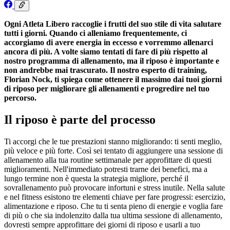
Ogni Atleta Libero raccoglie i frutti del suo stile di vita salutare
tutti i giorni. Quando ci alleniamo frequentemente, ci
accorgiamo di avere energia in eccesso e vorremmo allenarci
ancora di più. A volte siamo tentati di fare di più rispetto al
nostro programma di allenamento, ma il riposo è importante e
non andrebbe mai trascurato. Il nostro esperto di training,
Florian Nock, ti spiega come ottenere il massimo dai tuoi giorni
di riposo per migliorare gli allenamenti e progredire nel tuo
percorso.
Il riposo è parte del processo
Ti accorgi che le tue prestazioni stanno migliorando: ti senti meglio,
più veloce e più forte. Così sei tentato di aggiungere una sessione di
allenamento alla tua routine settimanale per approfittare di questi
miglioramenti. Nell'immediato potresti trarne dei benefici, ma a
lungo termine non è questa la strategia migliore, perché il
sovrallenamento può provocare infortuni e stress inutile. Nella salute
e nel fitness esistono tre elementi chiave per fare progressi: esercizio,
alimentazione e riposo. Che tu ti senta pieno di energie e voglia fare
di più o che sia indolenzito dalla tua ultima sessione di allenamento,
dovresti sempre approfittare dei giorni di riposo e usarli a tuo