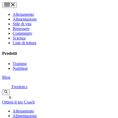
Allenamento
Alimentazione
Stile di vita
Benessere
Community
Scienza
Liste di lettura
Prodotti
Training
Nutrition
Blog
Freeletics
it
Ottieni il tuo Coach
Allenamento
Alimentazione