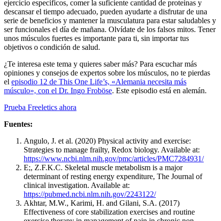
ejercicio específicos, comer la suficiente cantidad de proteínas y
descansar el tiempo adecuado, pueden ayudarte a disfrutar de una
serie de beneficios y mantener la musculatura para estar saludables y
ser funcionales el día de mañana. Olvídate de los falsos mitos. Tener
unos músculos fuertes es importante para ti, sin importar tus
objetivos o condición de salud.
¿Te interesa este tema y quieres saber más? Para escuchar más
opiniones y consejos de expertos sobre los músculos, no te pierdas
el
episodio 12 de This One Life’s, «Alemania necesita más
músculo», con el Dr. Ingo Froböse
. Este episodio está en alemán.
Prueba Freeletics ahora
Fuentes:
Angulo, J. et al. (2020) Physical activity and exercise:
Strategies to manage frailty, Redox biology. Available at:
https://www.ncbi.nlm.nih.gov/pmc/articles/PMC7284931/
E;, Z.F.K.C. Skeletal muscle metabolism is a major
determinant of resting energy expenditure, The Journal of
clinical investigation. Available at:
https://pubmed.ncbi.nlm.nih.gov/2243122/
Akhtar, M.W., Karimi, H. and Gilani, S.A. (2017)
Effectiveness of core stabilization exercises and routine
exercise therapy in management of pain in chronic non-