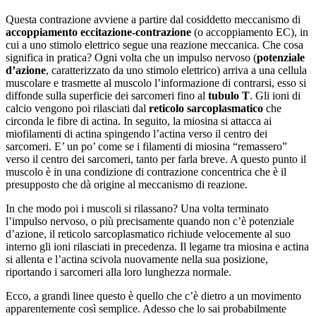
Questa contrazione avviene a partire dal cosiddetto meccanismo di
accoppiamento eccitazione-contrazione
(o accoppiamento EC), in
cui a uno stimolo elettrico segue una reazione meccanica. Che cosa
significa in pratica? Ogni volta che un impulso nervoso (
potenziale
d’azione
, caratterizzato da uno stimolo elettrico) arriva a una cellula
muscolare e trasmette al muscolo l’informazione di contrarsi, esso si
diffonde sulla superficie dei sarcomeri fino al
tubulo T
. Gli ioni di
calcio vengono poi rilasciati dal
reticolo sarcoplasmatico
che
circonda le fibre di actina. In seguito, la miosina si attacca ai
miofilamenti di actina spingendo l’actina verso il centro dei
sarcomeri. E’ un po’ come se i filamenti di miosina “remassero”
verso il centro dei sarcomeri, tanto per farla breve. A questo punto il
muscolo è in una condizione di contrazione concentrica che è il
presupposto che dà origine al meccanismo di reazione.
In che modo poi i muscoli si rilassano? Una volta terminato
l’impulso nervoso, o più precisamente quando non c’è potenziale
d’azione, il reticolo sarcoplasmatico richiude velocemente al suo
interno gli ioni rilasciati in precedenza. Il legame tra miosina e actina
si allenta e l’actina scivola nuovamente nella sua posizione,
riportando i sarcomeri alla loro lunghezza normale.
Ecco, a grandi linee questo è quello che c’è dietro a un movimento
apparentemente così semplice. Adesso che lo sai probabilmente