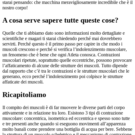
starai pensando: che macchina meravigliosamente incredibile che è il
nostro corpo!
A cosa serve sapere tutte queste cose?
Quelle che ti abbiamo dato sono informazioni molto dettagliate e
scientifiche e magari ti starai chiedendo perché mai dovrebbero
servirti. Perché questo è il primo passo per capire in che modo i
muscoli crescono e perché si verifica l’indolenzimento muscolare,
un fenomeno che è bene che ogni Atleta conosca. Contrazioni
muscolari ripetute, soprattutto quelle eccentriche, possono provocare
l’affaticamento di alcune delle strutture dei muscoli. Tutto dipende
dal rapporto che c’è tra le contrazioni e le strutture muscolari che le
generano, ecco perché l’indolenzimento poi colpisce le strutture
affaticate dei muscoli.
Ricapitoliamo
Il compito dei muscoli è di far muovere le diverse parti del corpo
attivamente e in relazione tra loro. Esistono 3 tipi di contrazione
muscolare: concentrica, isometrica ed eccentrica e spesso sono tutte
e tre presenti anche quando si eseguono movimenti all’apparenza
molto banali come prendere una bottiglia di acqua per bere. Sebbene
la struttura di un muscolo scheletrico e il meccanismo di contrazione