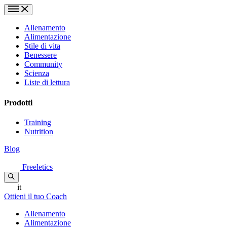
Allenamento
Alimentazione
Stile di vita
Benessere
Community
Scienza
Liste di lettura
Prodotti
Training
Nutrition
Blog
Freeletics
it
Ottieni il tuo Coach
Allenamento
Alimentazione