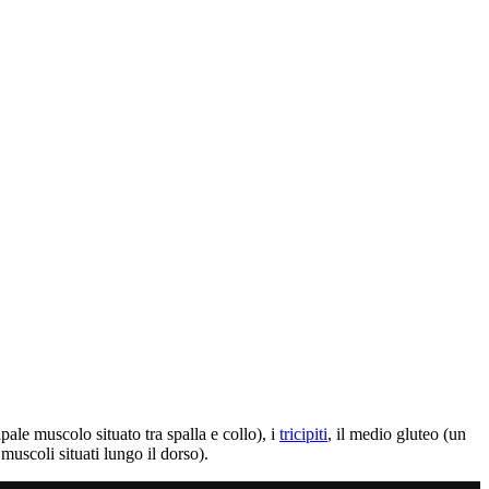
ipale muscolo situato tra spalla e collo), i
tricipiti
, il medio gluteo (un
 muscoli situati lungo il dorso).