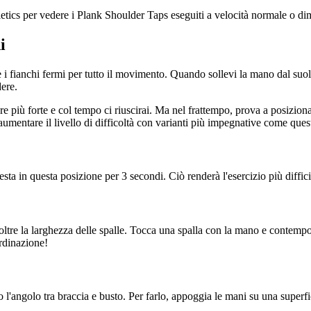
eletics per vedere i Plank Shoulder Taps eseguiti a velocità normale o d
i
 i fianchi fermi per tutto il movimento. Quando sollevi la mano dal suolo 
dere.
ntare più forte e col tempo ci riuscirai. Ma nel frattempo, prova a posiz
aumentare il livello di difficoltà con varianti più impegnative come ques
esta in questa posizione per 3 secondi. Ciò renderà l'esercizio più diffi
i oltre la larghezza delle spalle. Tocca una spalla con la mano e contem
rdinazione!
l'angolo tra braccia e busto. Per farlo, appoggia le mani su una superfi