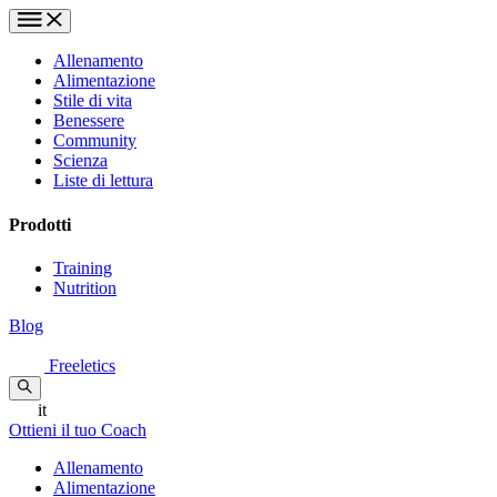
Allenamento
Alimentazione
Stile di vita
Benessere
Community
Scienza
Liste di lettura
Prodotti
Training
Nutrition
Blog
Freeletics
it
Ottieni il tuo Coach
Allenamento
Alimentazione