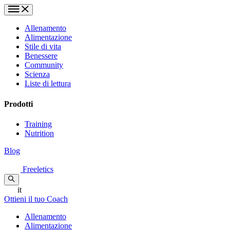
Allenamento
Alimentazione
Stile di vita
Benessere
Community
Scienza
Liste di lettura
Prodotti
Training
Nutrition
Blog
Freeletics
it
Ottieni il tuo Coach
Allenamento
Alimentazione