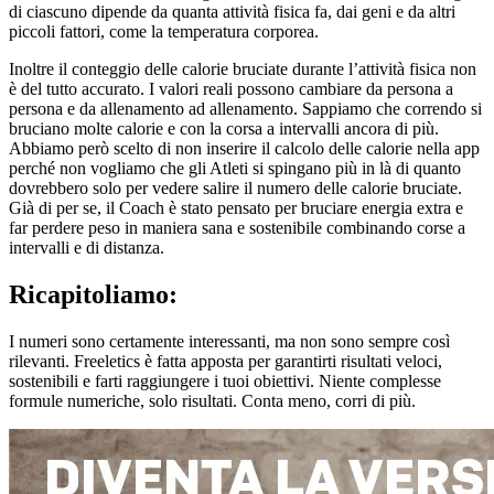
di ciascuno dipende da quanta attività fisica fa, dai geni e da altri
piccoli fattori, come la temperatura corporea.
Inoltre il conteggio delle calorie bruciate durante l’attività fisica non
è del tutto accurato. I valori reali possono cambiare da persona a
persona e da allenamento ad allenamento. Sappiamo che correndo si
bruciano molte calorie e con la corsa a intervalli ancora di più.
Abbiamo però scelto di non inserire il calcolo delle calorie nella app
perché non vogliamo che gli Atleti si spingano più in là di quanto
dovrebbero solo per vedere salire il numero delle calorie bruciate.
Già di per se, il Coach è stato pensato per bruciare energia extra e
far perdere peso in maniera sana e sostenibile combinando corse a
intervalli e di distanza.
Ricapitoliamo:
I numeri sono certamente interessanti, ma non sono sempre così
rilevanti. Freeletics è fatta apposta per garantirti risultati veloci,
sostenibili e farti raggiungere i tuoi obiettivi. Niente complesse
formule numeriche, solo risultati. Conta meno, corri di più.