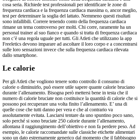
cosa seria. Richiede test professionali per identificare le zone di
frequenza cardiaca e la frequenza cardiaca massima o, ancor meglio,
test per determinare la soglia del lattato. Nemmeno questi risultati
sono infallibili. Correre tenendo conto della frequenza cardiaca
rimane un tema controverso per molti. Chi corre, raramente ha un
personal trainer al suo fianco e quando si tratta di frequenza cardiaca
non c’è una regola uguale per tutti. Gli Atleti che utilizzano la app
Freeletics devono imparare ad ascoltare il loro corpo e a concentrarsi
sulle loro sensazioni invece che sulla frequenza cardiaca rilevata
dallo smartphone.
Le calorie
Per gli Atleti che vogliono tenere sotto controllo il consumo di
calorie o diminuirlo, può essere utile sapere quante calorie bruciano
durante l’allenamento. Bisogna però mettersi bene in testa che il
numero di calorie bruciate non costituisce la quantità di calorie che si
possono poi recuperare una volta finito l’allenamento. E’ una di
quelle cose che tutti danno per vera e che al contrario va
assolutamente evitata. Lasciarsi tentare da uno spuntino poco sano,
solo perché si sono bruciate 250 calorie durante l’allenamento,
allontana il raggiungimento dell’obiettivo e non fa perdere peso. Ad
esempio, le calorie raccomandate sulle classiche etichette alimentari
sono un dato estremamente generico dal momento che il fabbisogno