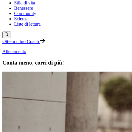
Stile di vita
Benessere
Community
Scienza
Liste di lettura
Ottieni il tuo Coach
Allenamento
Conta meno, corri di più!