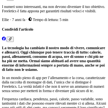
I numeri sono interessanti, ma non devono diventare il tuo obiettivo.
Freeletics è fatta apposta per garantirti risultati veloci e visibili.
Ellie
·
7 anni fa
·
Tempo di lettura: 5 min
Condividi l'articolo
La tecnologia ha cambiato il nostro modo di vivere, comunicare
e allenarci. Oggi chiunque può tenere traccia di tutto: calorie,
passi, allenamenti, consumo di acqua, ore di sonno e chi più ne
ha più ne metta. Ormai siamo abituati ad avere una quantità
enorme di informazioni sempre a portata di mano, anche se poi
di fatto non le usiamo.
In un mondo pieno di app per l’allenamento e la corsa, caratterizzate
dalla raccolta di montagne di dati, l’unica che si distingue è
Freeletics. La verità infatti è che non ti serve un ammasso di numeri
senza senso per metterti in forma e diventare più sicuro di te.
Frequenza cardiaca, pendenza, passi, calorie, passo variabile, sono
tantissimi i dati che possono essere rilevati mentre ci si allena. Alcuni
sono più utili di altri certo, ma conosci veramente il loro significato?