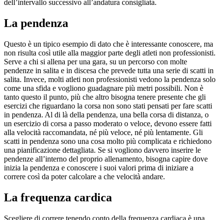
dell’intervallo successivo all’andatura consigliata.
La pendenza
Questo è un tipico esempio di dato che è interessante conoscere, ma
non risulta così utile alla maggior parte degli atleti non professionisti.
Serve a chi si allena per una gara, su un percorso con molte
pendenze in salita e in discesa che prevede tutta una serie di scatti in
salita. Invece, molti atleti non professionisti vedono la pendenza solo
come una sfida e vogliono guadagnare più metri possibili. Non è
tanto questo il punto, più che altro bisogna tenere presente che gli
esercizi che riguardano la corsa non sono stati pensati per fare scatti
in pendenza. Al di là della pendenza, una bella corsa di distanza, o
un esercizio di corsa a passo moderato o veloce, devono essere fatti
alla velocità raccomandata, né più veloce, né più lentamente. Gli
scatti in pendenza sono una cosa molto più complicata e richiedono
una pianificazione dettagliata. Se si vogliono davvero inserire le
pendenze all’interno del proprio allenamento, bisogna capire dove
inizia la pendenza e conoscere i suoi valori prima di iniziare a
correre così da poter calcolare a che velocità andare.
La frequenza cardica
Scegliere di correre tenendo conto della frequenza cardiaca è una