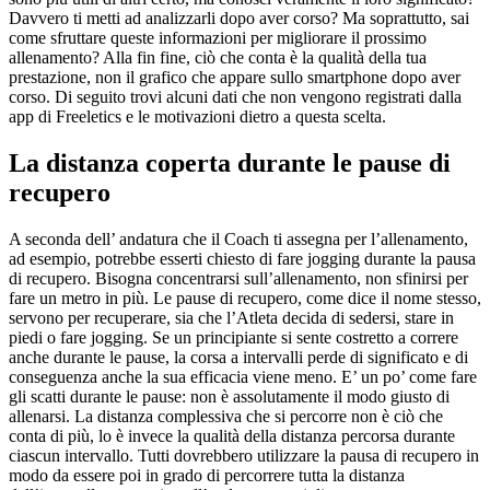
Davvero ti metti ad analizzarli dopo aver corso? Ma soprattutto, sai
come sfruttare queste informazioni per migliorare il prossimo
allenamento? Alla fin fine, ciò che conta è la qualità della tua
prestazione, non il grafico che appare sullo smartphone dopo aver
corso. Di seguito trovi alcuni dati che non vengono registrati dalla
app di Freeletics e le motivazioni dietro a questa scelta.
La distanza coperta durante le pause di
recupero
A seconda dell’ andatura che il Coach ti assegna per l’allenamento,
ad esempio, potrebbe esserti chiesto di fare jogging durante la pausa
di recupero. Bisogna concentrarsi sull’allenamento, non sfinirsi per
fare un metro in più. Le pause di recupero, come dice il nome stesso,
servono per recuperare, sia che l’Atleta decida di sedersi, stare in
piedi o fare jogging. Se un principiante si sente costretto a correre
anche durante le pause, la corsa a intervalli perde di significato e di
conseguenza anche la sua efficacia viene meno. E’ un po’ come fare
gli scatti durante le pause: non è assolutamente il modo giusto di
allenarsi. La distanza complessiva che si percorre non è ciò che
conta di più, lo è invece la qualità della distanza percorsa durante
ciascun intervallo. Tutti dovrebbero utilizzare la pausa di recupero in
modo da essere poi in grado di percorrere tutta la distanza