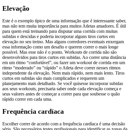
Elevação
Este é o exemplo típico de uma informação que é interessante saber,
mas não tem muita importância para muitos Atletas amadores. É útil
para quem está treinando para disputar uma corrida com muitas
subidas e descidas e poderia incorporar alguns tiros curtos em
elevação no seu treino. Mas alguns corredores eventuais enxergam
essa informação como um desafio e querem correr o mais longe
possível. Mas esse não é o ponto. Workouts de corrida não são
desenvolvidos para tiros curtos em subidas. Ao correr uma distância
em um ritmo “confortável”, ou fazer um workout de corrida em um
ritmo “moderado” ou “rápido” o Atleta deve correr nesses ritmos
independente da elevação. Nem mais rápido, nem mais lento. Tiros
curtos em subidas são mais complicados e requerem um
planejamento mais detalhado. Se você quisesse incorporar subidas
aos seus workouts, precisaria saber onde cada elevação começa e
seus valores antes de começar a correr para que soubesse o quão
rápido correr em cada uma.
Frequência cardíaca
Escolher correr de acordo com a frequência cardíaca é uma decisão
séria. São necessários testes profissionais para identificar as zonas da