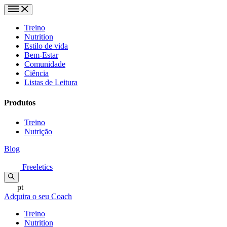
Treino
Nutrition
Estilo de vida
Bem-Estar
Comunidade
Ciência
Listas de Leitura
Produtos
Treino
Nutrição
Blog
Freeletics
pt
Adquira o seu Coach
Treino
Nutrition