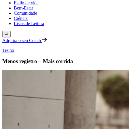
Estilo de vida
Bem-Estar
Comunidade
Ciência
Listas de Leitura
Adquira o seu Coach
Treino
Menos registro – Mais corrida