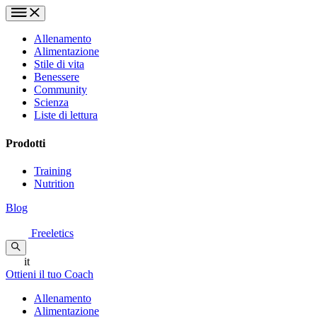
Allenamento
Alimentazione
Stile di vita
Benessere
Community
Scienza
Liste di lettura
Prodotti
Training
Nutrition
Blog
Freeletics
it
Ottieni il tuo Coach
Allenamento
Alimentazione