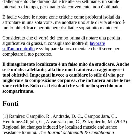
d'allenamento che durano dalle tre alle sei settimane, un simile
intervallo di tempo, per quanto sia conveniente, non è ottimale.
È facile vedere le nostre zone critiche come problemi isolati da
affrontare in una sola volta, ma adottare uno stile di vita atletico è
molto più efficace per ottenere risultati e soprattutto mantenerli.
Considerato che ci vorrà del tempo prima di notare una perdita
significativa di grassi, ti consigliamo inoltre di
lavorare
sull'autocontrollo
e sviluppare la forza mentale che ti serve per
completare il tuo percorso.
Il
dimagrimento
localizzato
è un
falso
mito
da
sradicare
.
Anche
se è
un'idea
allettante
,
alla
fine non
ti
aiuterà
a
raggiungere
i
tuoi
obiettivi
.
Impegnati
invece
a
cambiare
lo stile di vita per
migliorare
la
composizione
corporea
,
che
includerà
anche
le
t
ue
zone
critiche
. Solo
così
i
risultati
che
vedi
nello
specchio
non
scompariranno
.
Fonti
[1] Ramírez-Campillo, R., Andrade, D. C., Campos-Jara, C.,
Henríquez-Olguín, C., Alvarez-Lepín, C., & Izquierdo, M. (2013).
Regional fat changes induced by localized muscle endurance
resistance training.
The Journal of Strength & Conditioning