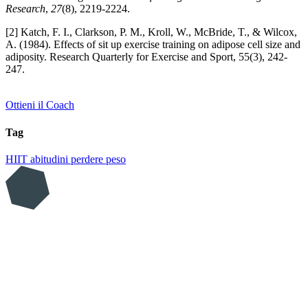
Research
,
27
(8), 2219-2224.
[2] Katch, F. I., Clarkson, P. M., Kroll, W., McBride, T., & Wilcox,
A. (1984). Effects of sit up exercise training on adipose cell size and
adiposity. Research Quarterly for Exercise and Sport, 55(3), 242-
247.
Ottieni il Coach
Tag
HIIT
abitudini
perdere peso