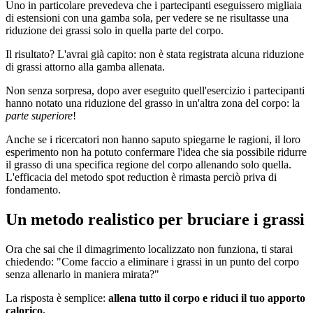
Uno in particolare prevedeva che i partecipanti eseguissero migliaia
di estensioni con una gamba sola, per vedere se ne risultasse una
riduzione dei grassi solo in quella parte del corpo.
Il risultato? L'avrai già capito: non è stata registrata alcuna riduzione
di grassi attorno alla gamba allenata.
Non senza sorpresa, dopo aver eseguito quell'esercizio i partecipanti
hanno notato una riduzione del grasso in un'altra zona del corpo: la
parte
superiore
!
Anche se i ricercatori non hanno saputo spiegarne le ragioni, il loro
esperimento non ha potuto confermare l'idea che sia possibile ridurre
il grasso di una specifica regione del corpo allenando solo quella.
L'efficacia del metodo spot reduction è rimasta perciò priva di
fondamento.
Un metodo realistico per bruciare i grassi
Ora che sai che il dimagrimento localizzato non funziona, ti starai
chiedendo: "Come faccio a eliminare i grassi in un punto del corpo
senza allenarlo in maniera mirata?"
La risposta è semplice:
allena
tutto
il
corpo
e
riduci
il
tuo
apporto
calorico
.