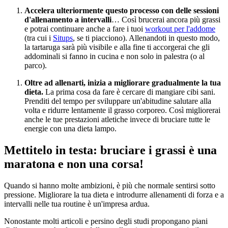
Accelera
ulteriormente
questo
processo
con
delle
sessioni
d'allenamento
a intervalli
… Così brucerai ancora più grassi
e potrai continuare anche a fare i tuoi
workout per l'addome
(tra cui i
Situps
, se ti piacciono). Allenandoti in questo modo,
la tartaruga sarà più visibile e alla fine ti accorgerai che gli
addominali si fanno in cucina e non solo in palestra (o al
parco).
Oltre
ad
allenarti
,
inizia
a
migliorare
gradualmente
la
tua
dieta
.
La prima cosa da fare è cercare di mangiare cibi sani.
Prenditi del tempo per sviluppare un'abitudine salutare alla
volta e ridurre lentamente il grasso corporeo. Così migliorerai
anche le tue prestazioni atletiche invece di bruciare tutte le
energie con una dieta lampo.
Mettitelo in testa: bruciare i grassi è una
maratona e non una corsa!
Quando si hanno molte ambizioni, è più che normale sentirsi sotto
pressione. Migliorare la tua dieta e introdurre allenamenti di forza e a
intervalli nelle tua routine è un'impresa ardua.
Nonostante molti articoli e persino degli studi propongano piani