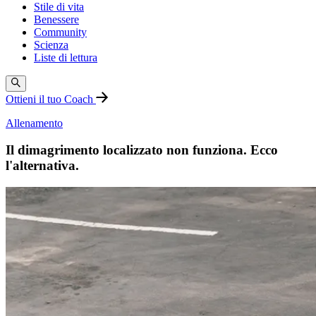
Stile di vita
Benessere
Community
Scienza
Liste di lettura
Ottieni il tuo Coach
Allenamento
Il dimagrimento localizzato non funziona. Ecco
l'alternativa.