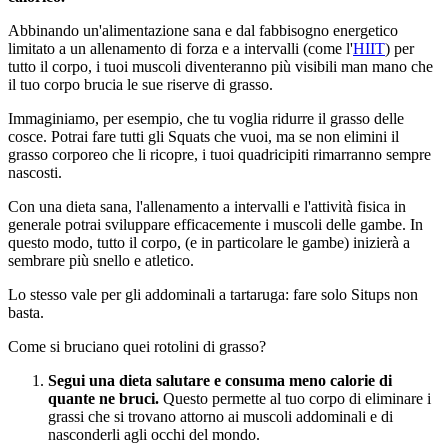
Abbinando un'alimentazione sana e dal fabbisogno energetico
limitato a un allenamento di forza e a intervalli (come l'
HIIT
) per
tutto il corpo, i tuoi muscoli diventeranno più visibili man mano che
il tuo corpo brucia le sue riserve di grasso.
Immaginiamo, per esempio, che tu voglia ridurre il grasso delle
cosce. Potrai fare tutti gli Squats che vuoi, ma se non elimini il
grasso corporeo che li ricopre, i tuoi quadricipiti rimarranno sempre
nascosti.
Con una dieta sana, l'allenamento a intervalli e l'attività fisica in
generale potrai sviluppare efficacemente i muscoli delle gambe. In
questo modo, tutto il corpo, (e in particolare le gambe) inizierà a
sembrare più snello e atletico.
Lo stesso vale per gli addominali a tartaruga: fare solo Situps non
basta.
Come si bruciano quei rotolini di grasso?
Segui
una
dieta
salutare
e
consuma
meno
calorie di
quante
ne
bruci
.
Questo permette al tuo corpo di eliminare i
grassi che si trovano attorno ai muscoli addominali e di
nasconderli agli occhi del mondo.