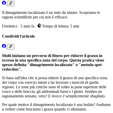
Il dimagrimento localizzato è un mito da sfatare. Scopriamo le
ragioni scientifiche per cui non è efficace.
Freeletics
·
5 anni fa
·
Tempo di lettura: 5 min
Condividi l'articolo
Molti
iniziano
un
percorso
di fitness per
ridurre
il
grasso
in
eccesso
in una
specifica
zona del
corpo
.
Questa
pratica
viene
spesso
definit
a
"
dimagrimento
localizzato
"
o "
metodo
spot
reduction
"
.
Si basa sull'idea che si possa ridurre il grasso di una specifica zona
del corpo con esercizi mirati a far lavorare i muscoli di quella
regione. Le zone più critiche sono di solito la parte superiore delle
cosce e delle braccia, gli addominali bassi e i glutei. Sembra un
ragionamento sensato, vero?
E
invece
è
semplicemente
sbagliato
.
Per quale motivo il dimagrimento localizzato è una bufala? Andiamo
a vedere come bruciamo i grassi quando ci alleniamo.