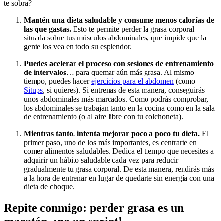
te sobra?
Mantén
una
dieta
saludable
y consume
menos
calorías
de
las que
gastas
.
Esto te permite perder la grasa corporal
situada sobre tus músculos abdominales, que impide que la
gente los vea en todo su esplendor.
Puedes
acelerar
el
proceso
con
sesiones
de
entrenamiento
de
intervalos
… para quemar aún más grasa. Al mismo
tiempo, puedes hacer
ejercicios para el abdomen
(como
Situps
, si quieres). Si entrenas de esta manera, conseguirás
unos abdominales más marcados. Como podrás comprobar,
los abdominales se trabajan tanto en la cocina como en la sala
de entrenamiento (o al aire libre con tu colchoneta).
Mientras
tanto,
intenta
mejorar
poco a poco
tu
dieta
.
El
primer paso, uno de los más importantes, es centrarte en
comer alimentos saludables. Dedica el tiempo que necesites a
adquirir un hábito saludable cada vez para reducir
gradualmente tu grasa corporal. De esta manera, rendirás más
a la hora de entrenar en lugar de quedarte sin energía con una
dieta de choque.
Repite conmigo: perder grasa es un
maratón, ¡no un sprint!