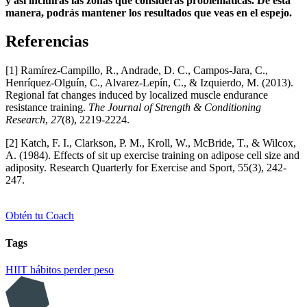
y
así
i
ncluirás
las zonas que
consideras
problemáticas
. De
esta
manera
,
podrás
mantener
los
resultados
que
veas
en
el
espejo
.
Referencias
[1] Ramírez-Campillo, R., Andrade, D. C., Campos-Jara, C.,
Henríquez-Olguín, C., Alvarez-Lepín, C., & Izquierdo, M. (2013).
Regional fat changes induced by localized muscle endurance
resistance training.
The Journal of Strength & Conditioning
Research
,
27
(8), 2219-2224.
[2] Katch, F. I., Clarkson, P. M., Kroll, W., McBride, T., & Wilcox,
A. (1984). Effects of sit up exercise training on adipose cell size and
adiposity. Research Quarterly for Exercise and Sport, 55(3), 242-
247.
Obtén tu Coach
Tags
HIIT
hábitos
perder peso