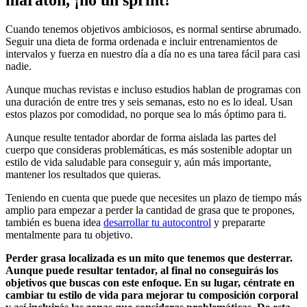
Cuando tenemos objetivos ambiciosos, es normal sentirse abrumado.
Seguir una dieta de forma ordenada e incluir entrenamientos de
intervalos y fuerza en nuestro día a día no es una tarea fácil para casi
nadie.
Aunque muchas revistas e incluso estudios hablan de programas con
una duración de entre tres y seis semanas, esto no es lo ideal. Usan
estos plazos por comodidad, no porque sea lo más óptimo para ti.
Aunque resulte tentador abordar de forma aislada las partes del
cuerpo que consideras problemáticas, es más sostenible adoptar un
estilo de vida saludable para conseguir y, aún más importante,
mantener los resultados que quieras.
Teniendo en cuenta que puede que necesites un plazo de tiempo más
amplio para empezar a perder la cantidad de grasa que te propones,
también es buena idea
desarrollar tu autocontrol
y prepararte
mentalmente para tu objetivo.
Perder
grasa
localizada
es un
mito
que
tenemos
que
desterrar
.
Aunque
puede
resultar
tentador
, al final no
conseguirás
los
objetivos
que
buscas
con
este
enfoque
.
En
su
lugar
,
céntrate
en
cambiar
tu
estilo
de
vida
para
mejorar
tu
composición
corporal