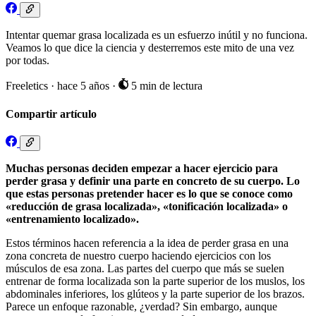
Intentar quemar grasa localizada es un esfuerzo inútil y no funciona.
Veamos lo que dice la ciencia y desterremos este mito de una vez
por todas.
Freeletics
·
hace 5 años
·
5 min de lectura
Compartir artículo
Muchas
personas
deciden
empezar
a
hacer
ejercicio
para
perder
grasa
y
definir
una
parte
en
concreto
d
e
su
cuerpo
.
Lo
que
estas
personas pretender
hacer
es
lo que se
conoce
como
«
reducción
de
grasa
localizada
»
, «
tonificación
localizada
»
o
«
entrenamiento
localizado
».
Estos términos hacen referencia a la idea de perder grasa en una
zona concreta de nuestro cuerpo haciendo ejercicios con los
músculos de esa zona. Las partes del cuerpo que más se suelen
entrenar de forma localizada son la parte superior de los muslos, los
abdominales inferiores, los glúteos y la parte superior de los brazos.
Parece un enfoque razonable, ¿verdad? Sin embargo, aunque