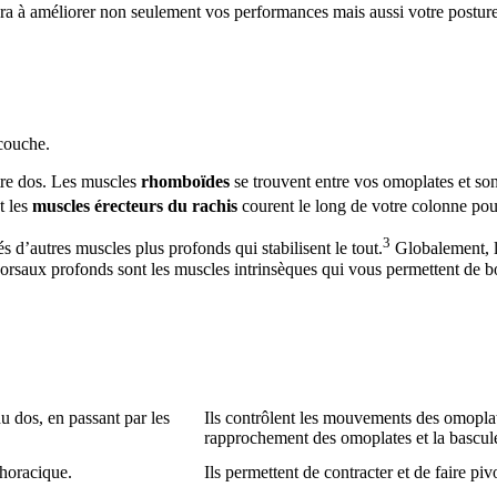
ra à améliorer non seulement vos performances mais aussi votre posture, v
icouche.
tre dos. Les muscles
rhomboïdes
se trouvent entre vos omoplates et so
t les
muscles érecteurs du rachis
courent le long de votre colonne pour 
3
és d’autres muscles plus profonds qui stabilisent le tout.
Globalement, le
orsaux profonds sont les muscles intrinsèques qui vous permettent de bo
du dos, en passant par les
Ils contrôlent les mouvements des omoplat
rapprochement des omoplates et la bascule 
thoracique.
Ils permettent de contracter et de faire piv