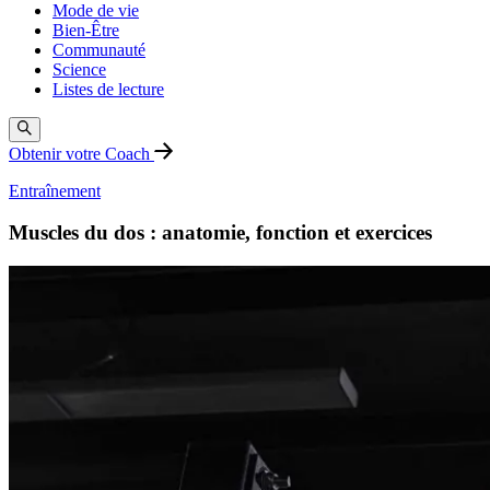
Mode de vie
Bien-Être
Communauté
Science
Listes de lecture
Obtenir votre Coach
Entraînement
Muscles du dos : anatomie, fonction et exercices