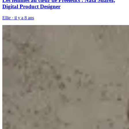
Les femmes au cœur de Freeletics : Nata Suárez,
Digital Product Designer
Ellie
·
il y a 8 ans