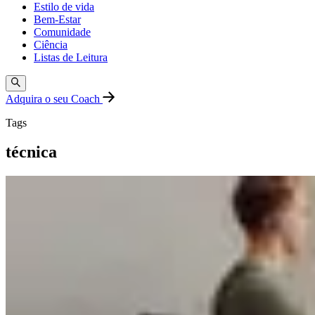
Estilo de vida
Bem-Estar
Comunidade
Ciência
Listas de Leitura
Adquira o seu Coach
Tags
técnica