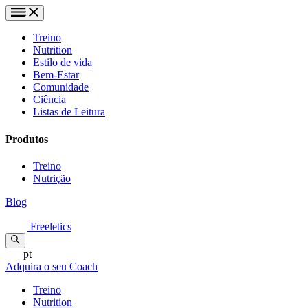
Treino
Nutrition
Estilo de vida
Bem-Estar
Comunidade
Ciência
Listas de Leitura
Produtos
Treino
Nutrição
Blog
Freeletics
pt
Adquira o seu Coach
Treino
Nutrition