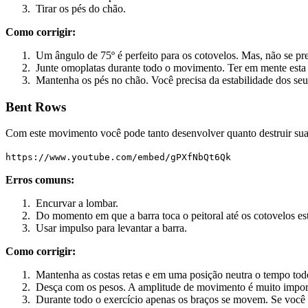
Tirar os pés do chão.
Como corrigir:
Um ângulo de 75º é perfeito para os cotovelos. Mas, não se pr
Junte omoplatas durante todo o movimento. Ter em mente esta si
Mantenha os pés no chão. Você precisa da estabilidade dos seus
Bent Rows
Com este movimento você pode tanto desenvolver quanto destruir suas 
https://www.youtube.com/embed/gPXfNbQt6Qk
Erros comuns:
Encurvar a lombar.
Do momento em que a barra toca o peitoral até os cotovelos es
Usar impulso para levantar a barra.
Como corrigir:
Mantenha as costas retas e em uma posição neutra o tempo todo
Desça com os pesos. A amplitude de movimento é muito import
Durante todo o exercício apenas os braços se movem. Se você p