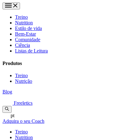
Treino
Nutrition
Estilo de vida
Bem-Estar
Comunidade
Ciência
Listas de Leitura
Produtos
Treino
Nutrição
Blog
Freeletics
pt
Adquira o seu Coach
Treino
Nutrition