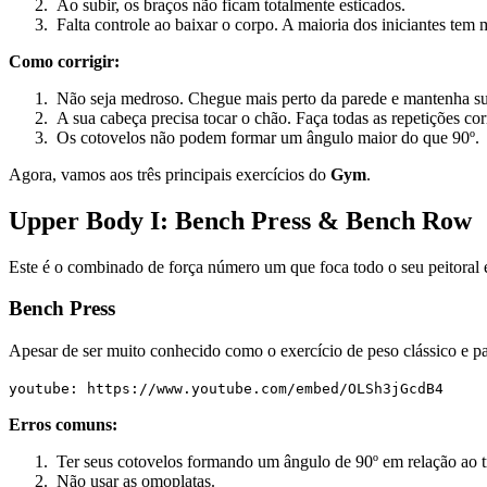
Ao subir, os braços não ficam totalmente esticados.
Falta controle ao baixar o corpo. A maioria dos iniciantes tem
Como corrigir:
Não seja medroso. Chegue mais perto da parede e mantenha suas
A sua cabeça precisa tocar o chão. Faça todas as repetições co
Os cotovelos não podem formar um ângulo maior do que 90º.
Agora, vamos aos três principais exercícios do
Gym
.
Upper Body I: Bench Press & Bench Row
Este é o combinado de força número um que foca todo o seu peitoral 
Bench Press
Apesar de ser muito conhecido como o exercício de peso clássico e pad
youtube: https://www.youtube.com/embed/OLSh3jGcdB4
Erros comuns:
Ter seus cotovelos formando um ângulo de 90º em relação ao t
Não usar as omoplatas.