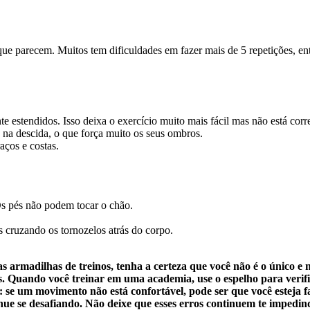
 que parecem. Muitos tem dificuldades em fazer mais de 5 repetições, ent
stendidos. Isso deixa o exercício muito mais fácil mas não está corre
 na descida, o que força muito os seus ombros.
aços e costas.
s pés não podem tocar o chão.
 cruzando os tornozelos atrás do corpo.
s armadilhas de treinos, tenha a certeza que você não é o único 
os. Quando você treinar em uma academia, use o espelho para verifi
tos: se um movimento não está confortável, pode ser que você estej
inue se desafiando. Não deixe que esses erros continuem te impedind