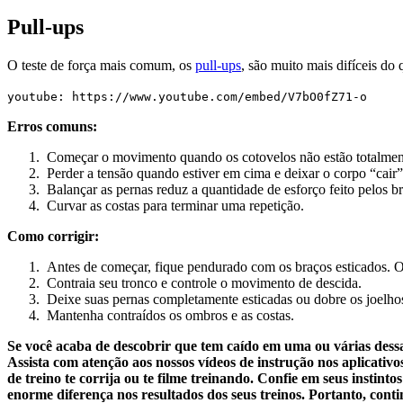
Pull-ups
O teste de força mais comum, os
pull-ups
, são muito mais difíceis do
youtube: https://www.youtube.com/embed/V7bO0fZ71-o
Erros comuns:
Começar o movimento quando os cotovelos não estão totalmente e
Perder a tensão quando estiver em cima e deixar o corpo “cair”
Balançar as pernas reduz a quantidade de esforço feito pelos br
Curvar as costas para terminar uma repetição.
Como corrigir:
Antes de começar, fique pendurado com os braços esticados. O
Contraia seu tronco e controle o movimento de descida.
Deixe suas pernas completamente esticadas ou dobre os joelhos
Mantenha contraídos os ombros e as costas.
Se você acaba de descobrir que tem caído em uma ou várias dessa
Assista com atenção aos nossos vídeos de instrução nos aplicativ
de treino te corrija ou te filme treinando. Confie em seus instin
enorme diferença nos resultados dos seus treinos. Portanto, cont