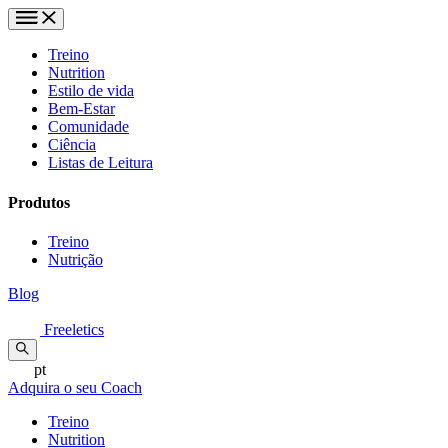
Treino
Nutrition
Estilo de vida
Bem-Estar
Comunidade
Ciência
Listas de Leitura
Produtos
Treino
Nutrição
Blog
Freeletics
pt
Adquira o seu Coach
Treino
Nutrition