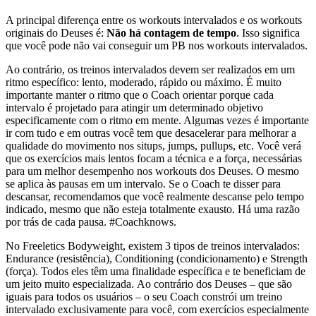
A principal diferença entre os workouts intervalados e os workouts
originais do Deuses é:
Não há contagem de tempo
. Isso significa
que você pode não vai conseguir um PB nos workouts intervalados.
Ao contrário, os treinos intervalados devem ser realizados em um
ritmo específico: lento, moderado, rápido ou máximo. É muito
importante manter o ritmo que o Coach orientar porque cada
intervalo é projetado para atingir um determinado objetivo
especificamente com o ritmo em mente. Algumas vezes é importante
ir com tudo e em outras você tem que desacelerar para melhorar a
qualidade do movimento nos situps, jumps, pullups, etc. Você verá
que os exercícios mais lentos focam a técnica e a força, necessárias
para um melhor desempenho nos workouts dos Deuses. O mesmo
se aplica às pausas em um intervalo. Se o Coach te disser para
descansar, recomendamos que você realmente descanse pelo tempo
indicado, mesmo que não esteja totalmente exausto. Há uma razão
por trás de cada pausa. #Coachknows.
No Freeletics Bodyweight, existem 3 tipos de treinos intervalados:
Endurance (resistência), Conditioning (condicionamento) e Strength
(força). Todos eles têm uma finalidade específica e te beneficiam de
um jeito muito especializada. Ao contrário dos Deuses – que são
iguais para todos os usuários – o seu Coach constrói um treino
intervalado exclusivamente para você, com exercícios especialmente