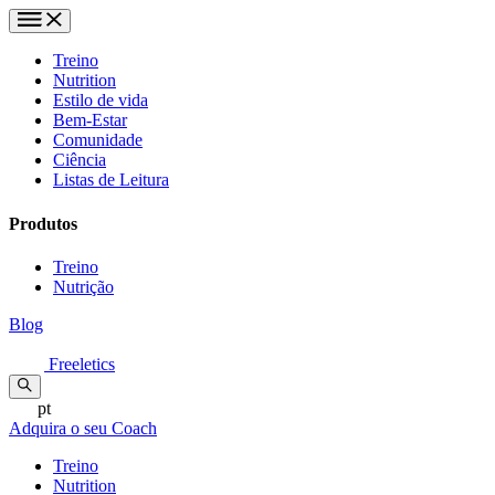
Treino
Nutrition
Estilo de vida
Bem-Estar
Comunidade
Ciência
Listas de Leitura
Produtos
Treino
Nutrição
Blog
Freeletics
pt
Adquira o seu Coach
Treino
Nutrition