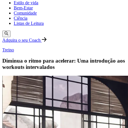
Estilo de vida
Bem-Estar
Comunidade
Ciência
Listas de Leitura
Adquira o seu Coach
Treino
Diminua o ritmo para acelerar: Uma introdução aos
workouts intervalados