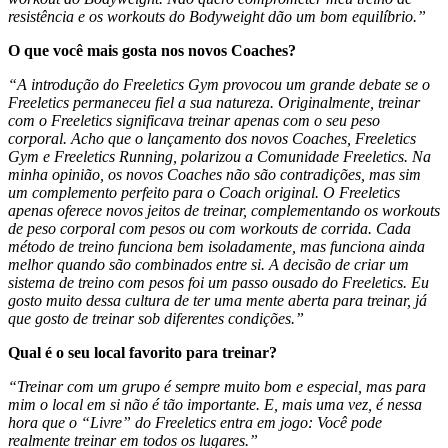
resistência e os workouts do Bodyweight dão um bom equilíbrio.”
O que você mais gosta nos novos Coaches?
“A introdução do Freeletics Gym provocou um grande debate se o
Freeletics permaneceu fiel a sua natureza. Originalmente, treinar
com o Freeletics significava treinar apenas com o seu peso
corporal. Acho que o lançamento dos novos Coaches, Freeletics
Gym e Freeletics Running, polarizou a Comunidade Freeletics. Na
minha opinião, os novos Coaches não são contradições, mas sim
um complemento perfeito para o Coach original. O Freeletics
apenas oferece novos jeitos de treinar, complementando os workouts
de peso corporal com pesos ou com workouts de corrida. Cada
método de treino funciona bem isoladamente, mas funciona ainda
melhor quando são combinados entre si. A decisão de criar um
sistema de treino com pesos foi um passo ousado do Freeletics. Eu
gosto muito dessa cultura de ter uma mente aberta para treinar, já
que gosto de treinar sob diferentes condições.”
Qual é o seu local favorito para treinar?
“Treinar com um grupo é sempre muito bom e especial, mas para
mim o local em si não é tão importante. E, mais uma vez, é nessa
hora que o “Livre” do Freeletics entra em jogo: Você pode
realmente treinar em todos os lugares.”