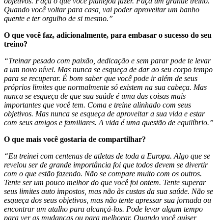
objetivos. Faça o que você planejou fazer. Faça um grande treino.
Quando você voltar para casa, vai poder aproveitar um banho
quente e ter orgulho de si mesmo.”
O que você faz, adicionalmente, para embasar o sucesso do seu
treino?
“Treinar pesado com paixão, dedicação e sem parar pode te levar
a um novo nível. Mas nunca se esqueça de dar ao seu corpo tempo
para se recuperar. É bom saber que você pode ir além de seus
próprios limites que normalmente só existem na sua cabeça. Mas
nunca se esqueça de que sua saúde é uma das coisas mais
importantes que você tem. Coma e treine alinhado com seus
objetivos. Mas nunca se esqueça de aproveitar a sua vida e estar
com seus amigos e familiares. A vida é uma questão de equilíbrio.”
O que mais você gostaria de compartilhar?
“Eu treinei com centenas de atletas de toda a Europa. Algo que se
revelou ser de grande importância foi que todos devem se divertir
com o que estão fazendo. Não se compare muito com os outros.
Tente ser um pouco melhor do que você foi ontem. Tente superar
seus limites auto impostos, mas não às custas da sua saúde. Não se
esqueça dos seus objetivos, mas não tente apressar sua jornada ou
encontrar um atalho para alcançá-los. Pode levar algum tempo
para ver as mudanças ou para melhorar. Quando você quiser