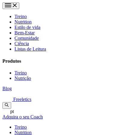
Treino
Nutrition
Estilo de vida
Bem-Estar
Comunidade
Ciência
Listas de Leitura
Produtos
Treino
Nutrição
Blog
Freeletics
pt
Adquira o seu Coach
Treino
Nutrition