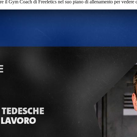
re il Gym Coach di Freeletics nel suo piano di allenamento per vedere c