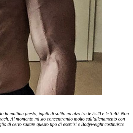
la mattina presto, infatti di solito mi alzo tra le 5:20 e le 5:40. Non
m Coach. Al momento mi sto concentrando molto sull’allenamento con
io di certo saltare questo tipo di esercizi e Bodyweight costituisce