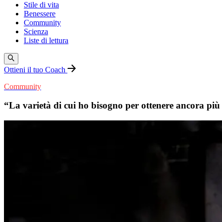
Stile di vita
Benessere
Community
Scienza
Liste di lettura
Ottieni il tuo Coach
Community
“La varietà di cui ho bisogno per ottenere ancora più