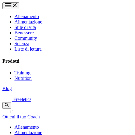
Allenamento
Alimentazione
Stile di vita
Benessere
Community
Scienza
Liste di lettura
Prodotti
Training
Nutrition
Blog
Freeletics
it
Ottieni il tuo Coach
Allenamento
Alimentazione