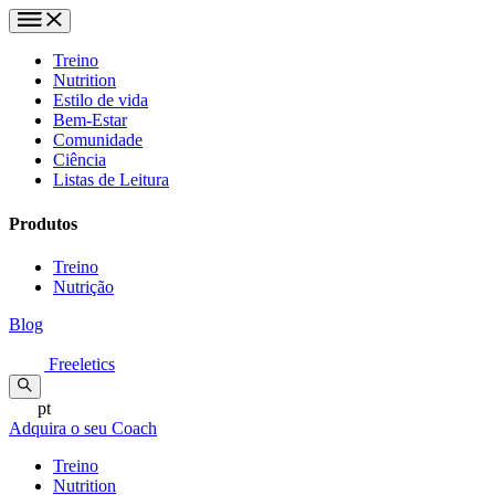
Treino
Nutrition
Estilo de vida
Bem-Estar
Comunidade
Ciência
Listas de Leitura
Produtos
Treino
Nutrição
Blog
Freeletics
pt
Adquira o seu Coach
Treino
Nutrition