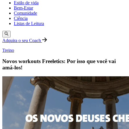
Estilo de vida
Bem-Estar
Comunidade
Ciência
Listas de Leitura
Adquira o seu Coach
Treino
Novos workouts Freeletics: Por isso que você vai
amá-los!