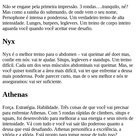
Não se engane pela primeira impressão. 3 rondas….tranquilo, né?
Mas como a rainha do submundo, de onde vem o seu nome,
Persophone é intensa e ponderosa. Um verdadeiro treino de alta
intensidade. Lunges, burpees, leglevers. Um treino de corpo inteiro
aguarda você quando você aceitar esse desafio.
Nyx
Nyx é o melhor treino para o abdomen – vai queimar até doer mas,
confie em nós: vai te ajudar. Situps, leglevers e standups. Um treino
difícil. Cada um dos seus músculos abdominais vai queimar. Mas, se
você quiser tonificar a área mais difícil, vai ter que enfrentar a deusa
mais ponderosa. Pode parecer curto, mas de o seu melhor e nós te
asseguramos: vai ser suficiente.
Athenas
Força. Estratégia. Habilidade. Três coisas de que você vai precisar
para enfrentar Athenas. Com 5 rondas rápidas de climbers, situps e
squats, foi desenvolvido para melhorar a sua energia e seus niveis de
intensidade. Vá com tudo e você vai sair tão poderoso quanto a
deusa que está desafiando. Athenas personifica a excelência, a
vitória e a glória. Está pronto para tomar posse de tudo isso?