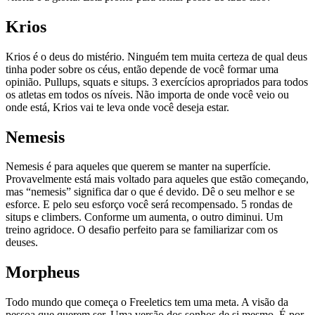
Krios
Krios é o deus do mistério. Ninguém tem muita certeza de qual deus
tinha poder sobre os céus, então depende de você formar uma
opinião. Pullups, squats e situps. 3 exercícios apropriados para todos
os atletas em todos os níveis. Não importa de onde você veio ou
onde está, Krios vai te leva onde você deseja estar.
Nemesis
Nemesis é para aqueles que querem se manter na superfície.
Provavelmente está mais voltado para aqueles que estão começando,
mas “nemesis” significa dar o que é devido. Dê o seu melhor e se
esforce. E pelo seu esforço você será recompensado. 5 rondas de
situps e climbers. Conforme um aumenta, o outro diminui. Um
treino agridoce. O desafio perfeito para se familiarizar com os
deuses.
Morpheus
Todo mundo que começa o Freeletics tem uma meta. A visão da
pessoa que querem ser. Uma versão dos sonhos de si mesmo. É por