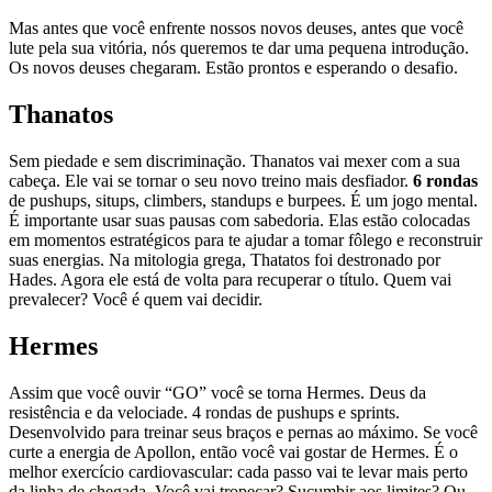
Mas antes que você enfrente nossos novos deuses, antes que você
lute pela sua vitória, nós queremos te dar uma pequena introdução.
Os novos deuses chegaram. Estão prontos e esperando o desafio.
Thanatos
Sem piedade e sem discriminação. Thanatos vai mexer com a sua
cabeça. Ele vai se tornar o seu novo treino mais desfiador.
6 rondas
de pushups, situps, climbers, standups e burpees. É um jogo mental.
É importante usar suas pausas com sabedoria. Elas estão colocadas
em momentos estratégicos para te ajudar a tomar fôlego e reconstruir
suas energias. Na mitologia grega, Thatatos foi destronado por
Hades. Agora ele está de volta para recuperar o título. Quem vai
prevalecer? Você é quem vai decidir.
Hermes
Assim que você ouvir “GO” você se torna Hermes. Deus da
resistência e da velociade. 4 rondas de pushups e sprints.
Desenvolvido para treinar seus braços e pernas ao máximo. Se você
curte a energia de Apollon, então você vai gostar de Hermes. É o
melhor exercício cardiovascular: cada passo vai te levar mais perto
da linha de chegada. Você vai tropeçar? Sucumbir aos limites? Ou