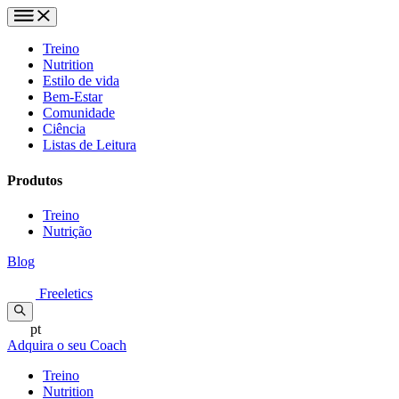
Treino
Nutrition
Estilo de vida
Bem-Estar
Comunidade
Ciência
Listas de Leitura
Produtos
Treino
Nutrição
Blog
Freeletics
pt
Adquira o seu Coach
Treino
Nutrition