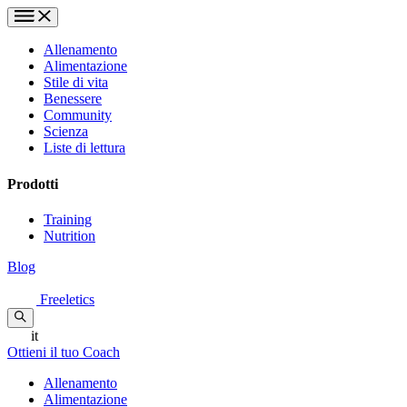
Allenamento
Alimentazione
Stile di vita
Benessere
Community
Scienza
Liste di lettura
Prodotti
Training
Nutrition
Blog
Freeletics
it
Ottieni il tuo Coach
Allenamento
Alimentazione