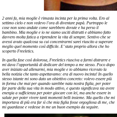
2 anni fa, mia moglie è rimasta incinta per la prima volta. Ero al
settimo cielo e non vedevo l’ora di diventare papà. Purtroppo le
cose non sono andate come sarebbero dovute e ha perso il
bambino. Mia moglie e io ne siamo usciti distrutti e abbiamo fatto
davvero molta fatica a riprendere la vita di sempre. Sentivo che se
avessi avuto qualcosa su cui concentrarmi sarei riuscito a superare
meglio quel momento così difficile. E’ stato proprio allora che ho
scoperto Freeletics.
In quella fase così dolorosa, Freeletics riusciva a farmi distrarre e
mi dava l’opportunità di dedicare del tempo a me stesso. Poco dopo
aver iniziato ad allenarmi, mia moglie e io abbiamo ricevuto la
bella notizia che tanto aspettavamo: era di nuovo incinta! In quello
stesso istante mi sono dato un obiettivo concreto: volevo essere più
in forma che mai per quando sarebbe nata nostra figlia, per poter
far parte della sua vita in modo attivo, e questo significava sia avere
energia a sufficienza per poter giocare con lei, ma anche essere in
salute per poter vivere tanti momenti belli insieme. Ma quello che mi
importava di più era far sì che mia figlia fosse orgogliosa di me, che
mi guardasse e vedesse in me un buon esempio da seguire.