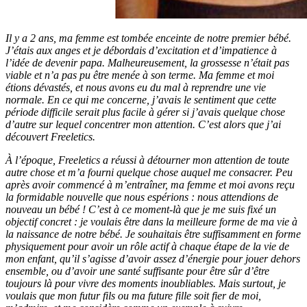
Il y a 2 ans, ma femme est tombée enceinte de notre premier bébé.
J’étais aux anges et je débordais d’excitation et d’impatience à
l’idée de devenir papa. Malheureusement, la grossesse n’était pas
viable et n’a pas pu être menée à son terme. Ma femme et moi
étions dévastés, et nous avons eu du mal à reprendre une vie
normale. En ce qui me concerne, j’avais le sentiment que cette
période difficile serait plus facile à gérer si j’avais quelque chose
d’autre sur lequel concentrer mon attention. C’est alors que j’ai
découvert Freeletics.
À l’époque, Freeletics a réussi à détourner mon attention de toute
autre chose et m’a fourni quelque chose auquel me consacrer. Peu
après avoir commencé à m’entraîner, ma femme et moi avons reçu
la formidable nouvelle que nous espérions : nous attendions de
nouveau un bébé ! C’est à ce moment-là que je me suis fixé un
objectif concret : je voulais être dans la meilleure forme de ma vie à
la naissance de notre bébé. Je souhaitais être suffisamment en forme
physiquement pour avoir un rôle actif à chaque étape de la vie de
mon enfant, qu’il s’agisse d’avoir assez d’énergie pour jouer dehors
ensemble, ou d’avoir une santé suffisante pour être sûr d’être
toujours là pour vivre des moments inoubliables. Mais surtout, je
voulais que mon futur fils ou ma future fille soit fier de moi,