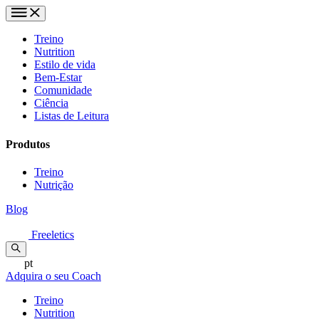
Treino
Nutrition
Estilo de vida
Bem-Estar
Comunidade
Ciência
Listas de Leitura
Produtos
Treino
Nutrição
Blog
Freeletics
pt
Adquira o seu Coach
Treino
Nutrition