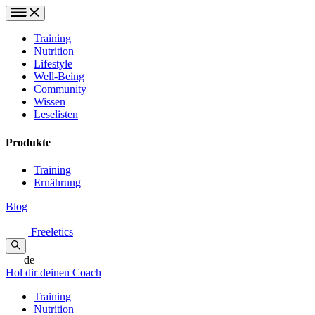
Training
Nutrition
Lifestyle
Well-Being
Community
Wissen
Leselisten
Produkte
Training
Ernährung
Blog
Freeletics
de
Hol dir deinen Coach
Training
Nutrition