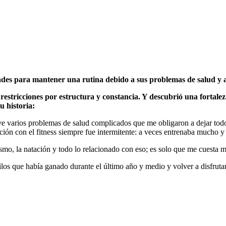
tades para mantener una rutina debido a sus problemas de salud y a s
 restricciones por estructura y constancia. Y descubrió una fortal
u historia:
ve varios problemas de salud complicados que me obligaron a dejar todo
ión con el fitness siempre fue intermitente: a veces entrenaba mucho y 
smo, la natación y todo lo relacionado con eso; es solo que me cuesta ma
los que había ganado durante el último año y medio y volver a disfrutar 