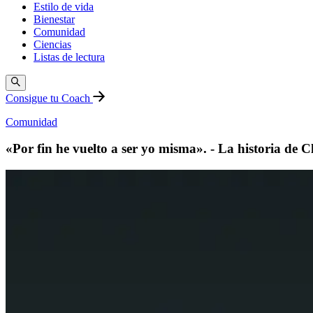
Estilo de vida
Bienestar
Comunidad
Ciencias
Listas de lectura
Consigue tu Coach
Comunidad
«Por fin he vuelto a ser yo misma». - La historia de C