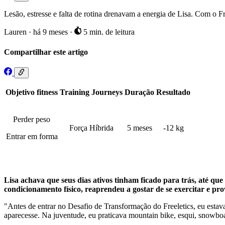
Lesão, estresse e falta de rotina drenavam a energia de Lisa. Com o F
Lauren
·
há 9 meses
·
5 min. de leitura
Compartilhar este artigo
Objetivo fitness
Training Journeys
Duração
Resultado
Perder peso
Força Híbrida
5 meses
-12 kg
Entrar em forma
Lisa achava que seus dias ativos tinham ficado para trás, até que
condicionamento físico, reaprendeu a gostar de se exercitar e prov
"Antes de entrar no Desafio de Transformação do Freeletics, eu estav
aparecesse. Na juventude, eu praticava mountain bike, esqui, snowboar