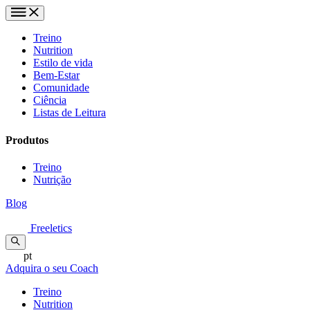
Treino
Nutrition
Estilo de vida
Bem-Estar
Comunidade
Ciência
Listas de Leitura
Produtos
Treino
Nutrição
Blog
Freeletics
pt
Adquira o seu Coach
Treino
Nutrition