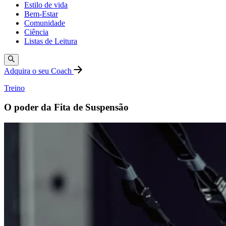
Estilo de vida
Bem-Estar
Comunidade
Ciência
Listas de Leitura
Adquira o seu Coach
Treino
O poder da Fita de Suspensão