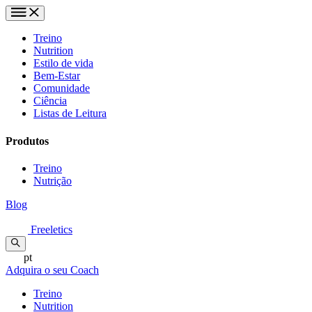
Treino
Nutrition
Estilo de vida
Bem-Estar
Comunidade
Ciência
Listas de Leitura
Produtos
Treino
Nutrição
Blog
Freeletics
pt
Adquira o seu Coach
Treino
Nutrition