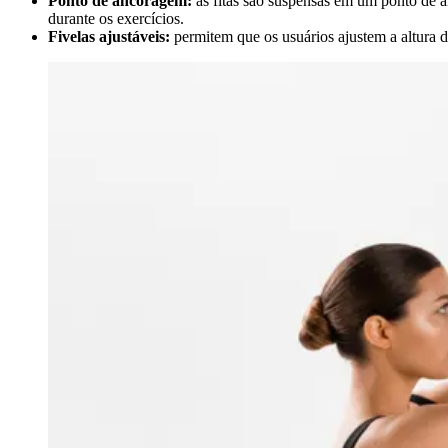
Ponto de ancoragem:
as fitas são suspensas em um ponto de 
durante os exercícios.
Fivelas ajustáveis:
permitem que os usuários ajustem a altura da