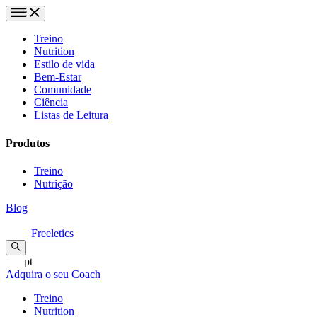
Treino
Nutrition
Estilo de vida
Bem-Estar
Comunidade
Ciência
Listas de Leitura
Produtos
Treino
Nutrição
Blog
Freeletics
pt
Adquira o seu Coach
Treino
Nutrition