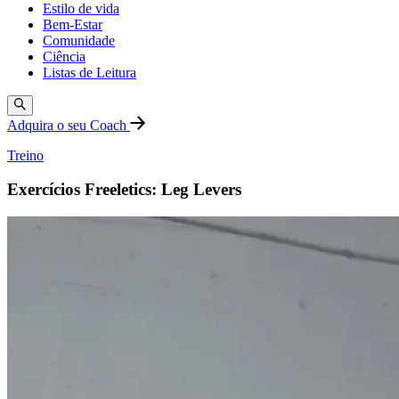
Estilo de vida
Bem-Estar
Comunidade
Ciência
Listas de Leitura
Adquira o seu Coach
Treino
Exercícios Freeletics: Leg Levers