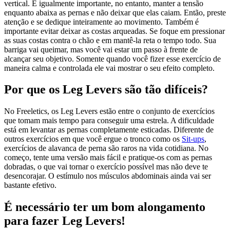
vertical. É igualmente importante, no entanto, manter a tensão
enquanto abaixa as pernas e não deixar que elas caiam. Então, preste
atenção e se dedique inteiramente ao movimento. Também é
importante evitar deixar as costas arqueadas. Se foque em pressionar
as suas costas contra o chão e em mantê-la reta o tempo todo. Sua
barriga vai queimar, mas você vai estar um passo à frente de
alcançar seu objetivo. Somente quando você fizer esse exercício de
maneira calma e controlada ele vai mostrar o seu efeito completo.
Por que os Leg Levers são tão difíceis?
No Freeletics, os Leg Levers estão entre o conjunto de exercícios
que tomam mais tempo para conseguir uma estrela. A dificuldade
está em levantar as pernas completamente esticadas. Diferente de
outros exercícios em que você ergue o tronco como os
Sit-ups
,
exercícios de alavanca de perna são raros na vida cotidiana. No
começo, tente uma versão mais fácil e pratique-os com as pernas
dobradas, o que vai tornar o exercício possível mas não deve te
desencorajar. O estímulo nos músculos abdominais ainda vai ser
bastante efetivo.
É necessário ter um bom alongamento
para fazer Leg Levers!