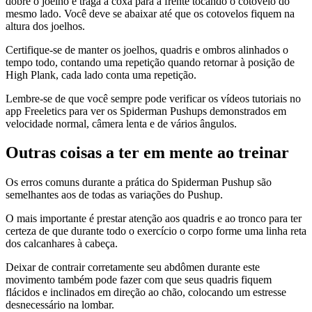
dobre o joelho e traga a coxa para a frente tocando o cotovelo do
mesmo lado. Você deve se abaixar até que os cotovelos fiquem na
altura dos joelhos.
Certifique-se de manter os joelhos, quadris e ombros alinhados o
tempo todo, contando uma repetição quando retornar à posição de
High Plank, cada lado conta uma repetição.
Lembre-se de que você sempre pode verificar os vídeos tutoriais no
app Freeletics para ver os Spiderman Pushups demonstrados em
velocidade normal, câmera lenta e de vários ângulos.
Outras coisas a ter em mente ao treinar
Os erros comuns durante a prática do Spiderman Pushup são
semelhantes aos de todas as variações do Pushup.
O mais importante é prestar atenção aos quadris e ao tronco para ter
certeza de que durante todo o exercício o corpo forme uma linha reta
dos calcanhares à cabeça.
Deixar de contrair corretamente seu abdômen durante este
movimento também pode fazer com que seus quadris fiquem
flácidos e inclinados em direção ao chão, colocando um estresse
desnecessário na lombar.