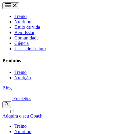
Treino
Nutrition
Estilo de vida
Bem-Estar
Comunidade
Ciência
Listas de Leitura
Produtos
Treino
Nutrição
Blog
Freeletics
pt
Adquira o seu Coach
Treino
Nutrition