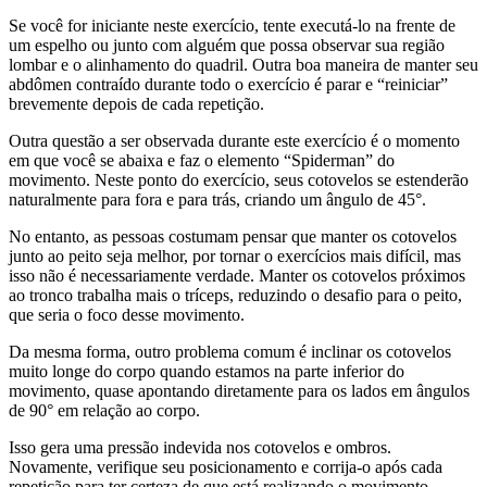
Se você for iniciante neste exercício, tente executá-lo na frente de
um espelho ou junto com alguém que possa observar sua região
lombar e o alinhamento do quadril. Outra boa maneira de manter seu
abdômen contraído durante todo o exercício é parar e “reiniciar”
brevemente depois de cada repetição.
Outra questão a ser observada durante este exercício é o momento
em que você se abaixa e faz o elemento “Spiderman” do
movimento. Neste ponto do exercício, seus cotovelos se estenderão
naturalmente para fora e para trás, criando um ângulo de 45°.
No entanto, as pessoas costumam pensar que manter os cotovelos
junto ao peito seja melhor, por tornar o exercícios mais difícil, mas
isso não é necessariamente verdade. Manter os cotovelos próximos
ao tronco trabalha mais o tríceps, reduzindo o desafio para o peito,
que seria o foco desse movimento.
Da mesma forma, outro problema comum é inclinar os cotovelos
muito longe do corpo quando estamos na parte inferior do
movimento, quase apontando diretamente para os lados em ângulos
de 90° em relação ao corpo.
Isso gera uma pressão indevida nos cotovelos e ombros.
Novamente, verifique seu posicionamento e corrija-o após cada
repetição para ter certeza de que está realizando o movimento