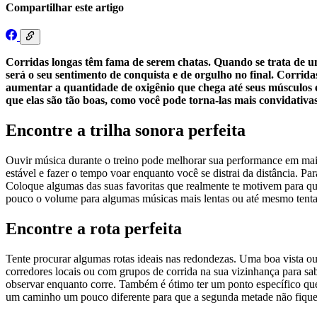
Compartilhar este artigo
Corridas longas têm fama de serem chatas. Quando se trata de um
será o seu sentimento de conquista e de orgulho no final. Corrida
aumentar a quantidade de oxigênio que chega até seus músculos e 
que elas são tão boas, como você pode torna-las mais convidativa
Encontre a trilha sonora perfeita
Ouvir música durante o treino pode melhorar sua performance em ma
estável e fazer o tempo voar enquanto você se distrai da distância. 
Coloque algumas das suas favoritas que realmente te motivem para qu
pouco o volume para algumas músicas mais lentas ou até mesmo tentar
Encontre a rota perfeita
Tente procurar algumas rotas ideais nas redondezas. Uma boa vista o
corredores locais ou com grupos de corrida na sua vizinhança para sab
observar enquanto corre. Também é ótimo ter um ponto específico que
um caminho um pouco diferente para que a segunda metade não fique