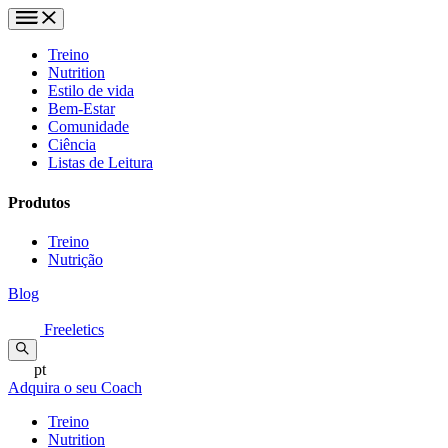
Treino
Nutrition
Estilo de vida
Bem-Estar
Comunidade
Ciência
Listas de Leitura
Produtos
Treino
Nutrição
Blog
Freeletics
pt
Adquira o seu Coach
Treino
Nutrition