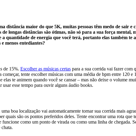
a distância maior do que 5K, muitas pessoas têm medo de sair e c
s de longas distâncias são ótimas, não só para a sua força mental, 
a quantidade de energia que você terá, portanto elas também te aj
s e menos entediantes?
is de 15%.
Escolher as músicas certas
para a sua corrida vai fazer com 
Para começar, tente escolher músicas com uma média de bpm entre 120 e 1
e elas te animem quando você se cansar – mas não deixe o volume muito
 usar esse tempo para ouvir alguns áudio books.
u uma boa localização vai automaticamente tornar sua corrida mais agr
er quais são os pontos preferidos deles. Tente encontrar uma rota que 
 funcione como um ponto de virada ou como uma linha de chegada. Se v
 chata.