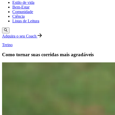
Estilo de vida
Bem-Estar
Comunidade
Ciência
Listas de Leitura
Adquira o seu Coach
Treino
Como tornar suas corridas mais agradáveis