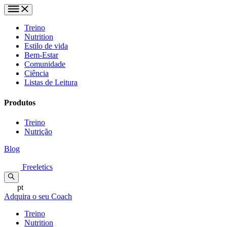
Treino
Nutrition
Estilo de vida
Bem-Estar
Comunidade
Ciência
Listas de Leitura
Produtos
Treino
Nutrição
Blog
Freeletics
pt
Adquira o seu Coach
Treino
Nutrition