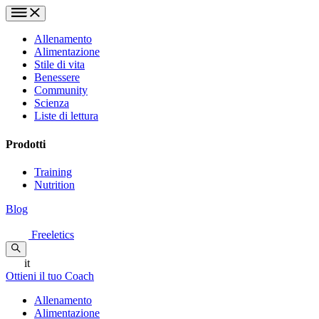
Allenamento
Alimentazione
Stile di vita
Benessere
Community
Scienza
Liste di lettura
Prodotti
Training
Nutrition
Blog
Freeletics
it
Ottieni il tuo Coach
Allenamento
Alimentazione