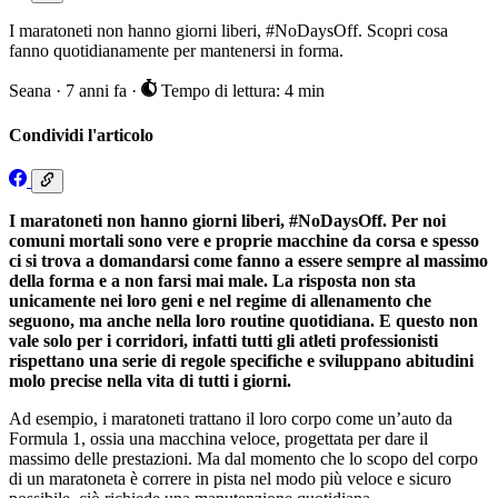
I maratoneti non hanno giorni liberi, #NoDaysOff. Scopri cosa
fanno quotidianamente per mantenersi in forma.
Seana
·
7 anni fa
·
Tempo di lettura: 4 min
Condividi l'articolo
I maratoneti non hanno giorni liberi, #NoDaysOff. Per noi
comuni mortali sono vere e proprie macchine da corsa e spesso
ci si trova a domandarsi come fanno a essere sempre al massimo
della forma e a non farsi mai male. La risposta non sta
unicamente nei loro geni e nel regime di allenamento che
seguono, ma anche nella loro routine quotidiana. E questo non
vale solo per i corridori, infatti tutti gli atleti professionisti
rispettano una serie di regole specifiche e sviluppano abitudini
molo precise nella vita di tutti i giorni.
Ad esempio, i maratoneti trattano il loro corpo come un’auto da
Formula 1, ossia una macchina veloce, progettata per dare il
massimo delle prestazioni. Ma dal momento che lo scopo del corpo
di un maratoneta è correre in pista nel modo più veloce e sicuro