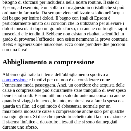
bisogno di sforzarsi per includerla nella nostra routine. Il sale di
Epsom, ad esempio, è un solfato di magnesio in cristalli che si può
ordinare in farmacia. Da sempre viene utilizzato sciolto nell’acqua
del bagno per lenire i dolori. Il bagno con i sali di Epsom è
particolarmente amato dai corridori che lo utilizzano per alleviare i
dolori muscolari dopo un grande sforzo, ma anche contro gli strappi
muscolari e le tendiniti. Sebbene non esistano risultati scientifici in
grado di provarne l’efficacia, non esiste nemmeno la prova contraria.
Relax e rigenerazione muscolare: ecco come prendere due piccioni
con una fava!
Abbigliamento a compressione
Abbiamo già trattato il tema dell’abbigliamento sportivo a
compressione
e i motivi per cui non è da considerare come
l’ennesima moda passeggera. Anzi, un corridore che acquista delle
calze a compressione può sicuramente stare tranquillo di aver speso
bene i suoi soldi. E sono utili non solo durante una corsa ma anche
quando si viaggia in aereo, in auto, mentre si va a fare la spesa o si
guarda un film, ad ogni modo è abbastanza normale per un
maratoneta indossare calze a compressione anche solo per qualche
ora ogni giorno. Si dice che questo trucchetto aiuti la circolazione e
il sistema linfatico a ricostruire i tessuti che si sono danneggiati
durante uno sforzo.