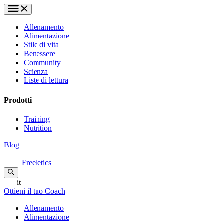
Allenamento
Alimentazione
Stile di vita
Benessere
Community
Scienza
Liste di lettura
Prodotti
Training
Nutrition
Blog
Freeletics
it
Ottieni il tuo Coach
Allenamento
Alimentazione