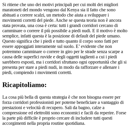
Si ritiene che uno dei motivi principali per cui molti dei migliori
maratoneti del mondo vengono dal Kenya sia il fatto che sono
abituati a correre scalzi, un metodo che aiuta a sviluppare i
movimenti corretti del piede. Anche se questa teoria non è ancora
stata provata, una cosa è certa: tutti i grandi corridori cercano di
camminare o correre il più possibile a piedi nudi. E il motivo è molto
semplice, infatti questa è la posizione di default del piede umano.
Questo significa che i piedi e tutto quanto il corpo sono fatti per
essere appoggiati interamente sul suolo. E’ evidente che non
potremmo camminare o correre in giro per le strade senza scarpe a
causa delle superfici ruvide e degli oggetti taglienti a cui i piedi
sarebbero esposti, ma i corridori sfruttano ogni opportunità che gli si
presenta per stare a piedi nudi, in modo da rafforzare e allenare i
piedi, compiendo i movimenti corretti.
Ricapitoliamo:
La cosa più bella di questa strategia è che non bisogna essere per
forza corridori professionisti per poterne beneficiare a vantaggio di
prestazioni e velocità di recupero. Sali da bagno, calze a
compressione ed elettroliti sono economici e facili da reperire. Forse
la parte più difficile è proprio cercare di includere tutti questi
accorgimenti nella propria routine quotidiana.