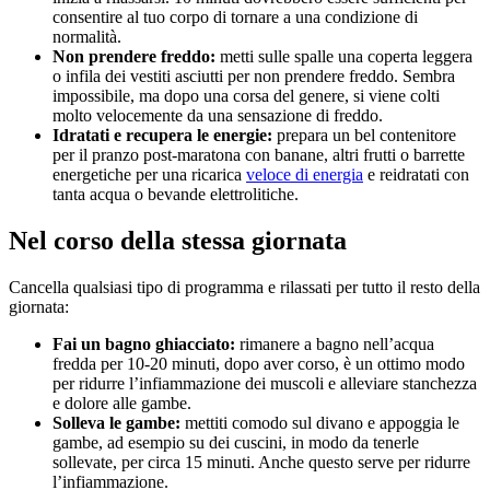
consentire al tuo corpo di tornare a una condizione di
normalità.
Non prendere freddo:
metti sulle spalle una coperta leggera
o infila dei vestiti asciutti per non prendere freddo. Sembra
impossibile, ma dopo una corsa del genere, si viene colti
molto velocemente da una sensazione di freddo.
Idratati e recupera le energie:
prepara un bel contenitore
per il pranzo post-maratona con banane, altri frutti o barrette
energetiche per una ricarica
veloce di energia
e reidratati con
tanta acqua o bevande elettrolitiche.
Nel corso della stessa giornata
Cancella qualsiasi tipo di programma e rilassati per tutto il resto della
giornata:
Fai un bagno ghiacciato:
rimanere a bagno nell’acqua
fredda per 10-20 minuti, dopo aver corso, è un ottimo modo
per ridurre l’infiammazione dei muscoli e alleviare stanchezza
e dolore alle gambe.
Solleva le gambe:
mettiti comodo sul divano e appoggia le
gambe, ad esempio su dei cuscini, in modo da tenerle
sollevate, per circa 15 minuti. Anche questo serve per ridurre
l’infiammazione.