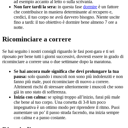
ad esempio accanto al letto o sulla scrivania.
Non fare tardi la sera:
in questa fase
dormire
è un fattore
che contribuisce in maniera determinante al recupero e,
credici, il tuo corpo ne avrà davvero bisogno. Niente uscite
fino a tardi: il tuo obiettivo è dormire bene almeno 7 ore a
notte.
Ricominciare a correre
Se hai seguito i nostri consigli riguardo le fasi post-gara e ti sei
riposato per bene tutti i giorni successivi, dovresti essere in grado di
ricominciare a correre una o due settimane dopo la maratona.
Se hai ancora male significa che devi prolungare la tua
pausa:
solo quando i muscoli non sono più indolenziti e non
fanno più male, puoi ricominciare di nuovo a correre.
Altrimenti rischi di stressare ulteriormente i muscoli che sono
già in uno stato di sofferenza.
Inizia con calma:
se spingi troppo all’inizio, farai più male
che bene al tuo corpo. Una corsetta di 3-8 km poco
impegnativa è un ottimo modo per riprendere il ritmo. Puoi
aumentare un po’ il passo strada facendo, ma inizia sempre
con calma e a passo costante.