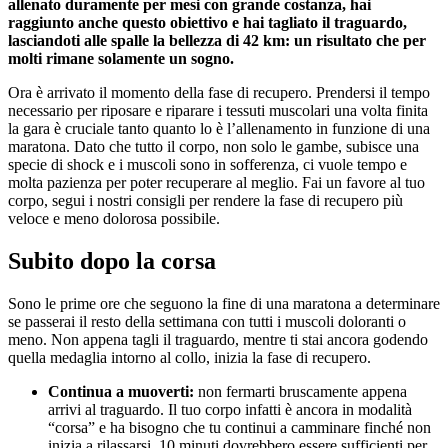
allenato duramente per mesi con grande costanza, hai
raggiunto anche questo obiettivo e hai tagliato il traguardo,
lasciandoti alle spalle la bellezza di 42 km: un risultato che per
molti rimane solamente un sogno.
Ora è arrivato il momento della fase di recupero. Prendersi il tempo
necessario per riposare e riparare i tessuti muscolari una volta finita
la gara è cruciale tanto quanto lo è l’allenamento in funzione di una
maratona. Dato che tutto il corpo, non solo le gambe, subisce una
specie di shock e i muscoli sono in sofferenza, ci vuole tempo e
molta pazienza per poter recuperare al meglio. Fai un favore al tuo
corpo, segui i nostri consigli per rendere la fase di recupero più
veloce e meno dolorosa possibile.
Subito dopo la corsa
Sono le prime ore che seguono la fine di una maratona a determinare
se passerai il resto della settimana con tutti i muscoli doloranti o
meno. Non appena tagli il traguardo, mentre ti stai ancora godendo
quella medaglia intorno al collo, inizia la fase di recupero.
Continua a muoverti:
non fermarti bruscamente appena
arrivi al traguardo. Il tuo corpo infatti è ancora in modalità
“corsa” e ha bisogno che tu continui a camminare finché non
inizia a rilassarsi. 10 minuti dovrebbero essere sufficienti per