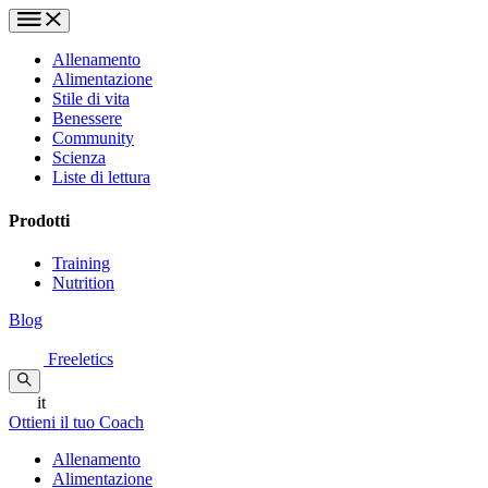
Allenamento
Alimentazione
Stile di vita
Benessere
Community
Scienza
Liste di lettura
Prodotti
Training
Nutrition
Blog
Freeletics
it
Ottieni il tuo Coach
Allenamento
Alimentazione