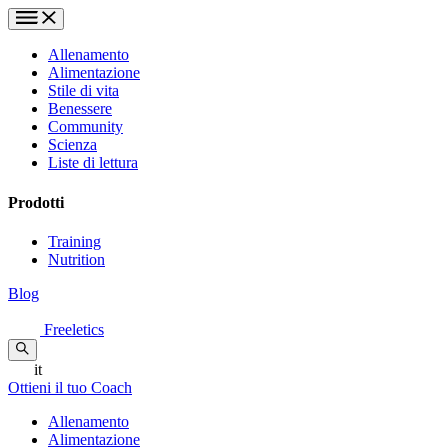
Allenamento
Alimentazione
Stile di vita
Benessere
Community
Scienza
Liste di lettura
Prodotti
Training
Nutrition
Blog
Freeletics
it
Ottieni il tuo Coach
Allenamento
Alimentazione