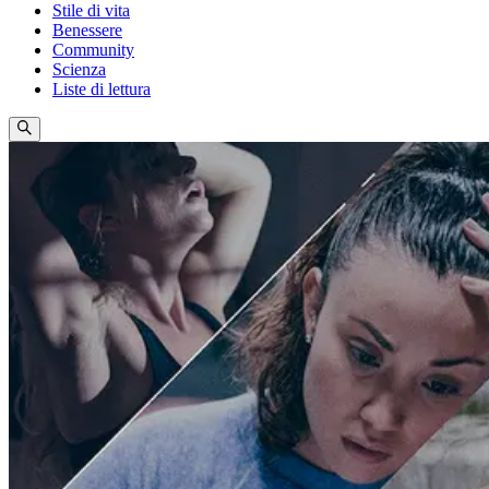
Stile di vita
Benessere
Community
Scienza
Liste di lettura