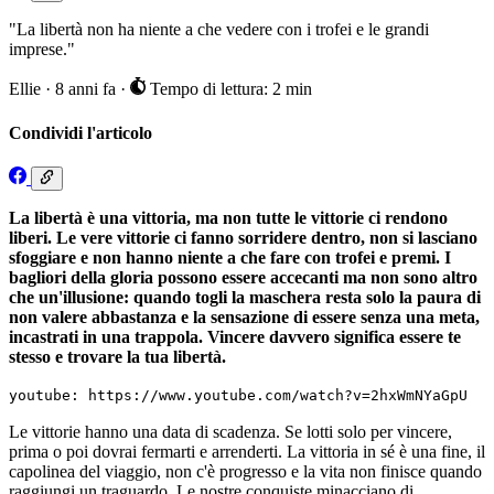
"La libertà non ha niente a che vedere con i trofei e le grandi
imprese."
Ellie
·
8 anni fa
·
Tempo di lettura: 2 min
Condividi l'articolo
La libertà è una vittoria, ma non tutte le vittorie ci rendono
liberi. Le vere vittorie ci fanno sorridere dentro, non si lasciano
sfoggiare e non hanno niente a che fare con trofei e premi. I
bagliori della gloria possono essere accecanti ma non sono altro
che un'illusione: quando togli la maschera resta solo la paura di
non valere abbastanza e la sensazione di essere senza una meta,
incastrati in una trappola. Vincere davvero significa essere te
stesso e trovare la tua libertà.
youtube: https://www.youtube.com/watch?v=2hxWmNYaGpU
Le vittorie hanno una data di scadenza. Se lotti solo per vincere,
prima o poi dovrai fermarti e arrenderti. La vittoria in sé è una fine, il
capolinea del viaggio, non c'è progresso e la vita non finisce quando
raggiungi un traguardo. Le nostre conquiste minacciano di