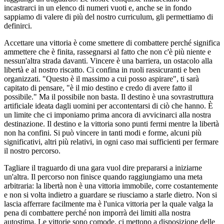
incastrarci in un elenco di numeri vuoti e, anche se in fondo
sappiamo di valere di più del nostro curriculum, gli permettiamo di
definirci.
Accettare una vittoria è come smettere di combattere perché significa
ammettere che è finita, rassegnarsi al fatto che non c'è più niente e
nessun'altra strada davanti. Vincere è una barriera, un ostacolo alla
libertà e al nostro riscatto. Ci confina in ruoli rassicuranti e ben
organizzati. "Questo è il massimo a cui posso aspirare", ti sarà
capitato di pensare, "è il mio destino e credo di avere fatto il
possibile." Ma il possibile non basta. Il destino è una sovrastruttura
artificiale ideata dagli uomini per accontentarsi di ciò che hanno. È
un limite che ci imponiamo prima ancora di avvicinarci alla nostra
destinazione. Il destino e la vittoria sono punti fermi mentre la libertà
non ha confini. Si può vincere in tanti modi e forme, alcuni più
significativi, altri più relativi, in ogni caso mai sufficienti per fermare
il nostro percorso.
Tagliare il traguardo di una gara vuol dire prepararsi a iniziarne
un'altra. Il percorso non finisce quando raggiungiamo una meta
arbitraria: la libertà non è una vittoria immobile, corre costantemente
e non si volta indietro a guardare se riusciamo a starle dietro. Non si
lascia afferrare facilmente ma è l'unica vittoria per la quale valga la
pena di combattere perché non imporrà dei limiti alla nostra
autostima. Le vittorie sono comode, ci mettono a disposizione delle