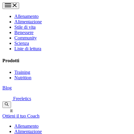
Allenamento
Alimentazione
Stile di vita
Benessere
Community
Scienza
Liste di lettura
Prodotti
Training
Nutrition
Blog
Freeletics
it
Ottieni il tuo Coach
Allenamento
Alimentazione