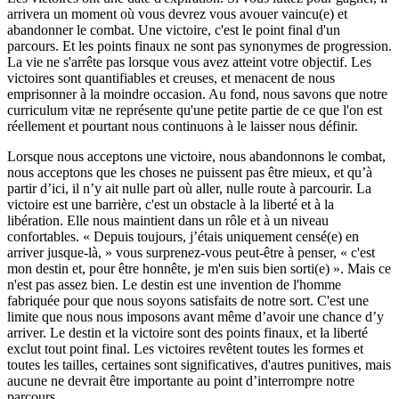
arrivera un moment où vous devrez vous avouer vaincu(e) et
abandonner le combat. Une victoire, c'est le point final d'un
parcours. Et les points finaux ne sont pas synonymes de progression.
La vie ne s'arrête pas lorsque vous avez atteint votre objectif. Les
victoires sont quantifiables et creuses, et menacent de nous
emprisonner à la moindre occasion. Au fond, nous savons que notre
curriculum vitæ ne représente qu'une petite partie de ce que l'on est
réellement et pourtant nous continuons à le laisser nous définir.
Lorsque nous acceptons une victoire, nous abandonnons le combat,
nous acceptons que les choses ne puissent pas être mieux, et qu’à
partir d’ici, il n’y ait nulle part où aller, nulle route à parcourir. La
victoire est une barrière, c'est un obstacle à la liberté et à la
libération. Elle nous maintient dans un rôle et à un niveau
confortables. « Depuis toujours, j’étais uniquement censé(e) en
arriver jusque-là, » vous surprenez-vous peut-être à penser, « c'est
mon destin et, pour être honnête, je m'en suis bien sorti(e) ». Mais ce
n'est pas assez bien. Le destin est une invention de l'homme
fabriquée pour que nous soyons satisfaits de notre sort. C'est une
limite que nous nous imposons avant même d’avoir une chance d’y
arriver. Le destin et la victoire sont des points finaux, et la liberté
exclut tout point final. Les victoires revêtent toutes les formes et
toutes les tailles, certaines sont significatives, d'autres punitives, mais
aucune ne devrait être importante au point d’interrompre notre
parcours.