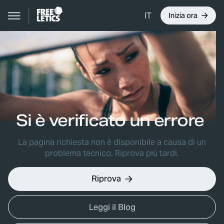
IT
Inizia ora
Si è verificato un errore
La pagina richiesta non è disponibile a causa di un
problema tecnico. Riprova più tardi.
Riprova
Leggi il Blog